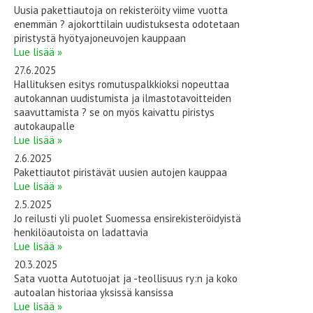
Uusia pakettiautoja on rekisteröity viime vuotta
enemmän ? ajokorttilain uudistuksesta odotetaan
piristystä hyötyajoneuvojen kauppaan
Lue lisää »
27.6.2025
Hallituksen esitys romutuspalkkioksi nopeuttaa
autokannan uudistumista ja ilmastotavoitteiden
saavuttamista ? se on myös kaivattu piristys
autokaupalle
Lue lisää »
2.6.2025
Pakettiautot piristävät uusien autojen kauppaa
Lue lisää »
2.5.2025
Jo reilusti yli puolet Suomessa ensirekisteröidyistä
henkilöautoista on ladattavia
Lue lisää »
20.3.2025
Sata vuotta Autotuojat ja -teollisuus ry:n ja koko
autoalan historiaa yksissä kansissa
Lue lisää »