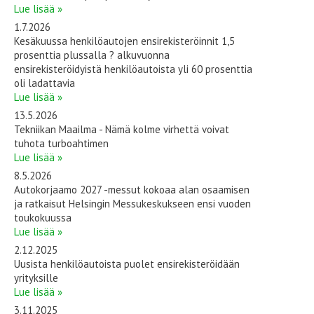
Lue lisää »
1.7.2026
Kesäkuussa henkilöautojen ensirekisteröinnit 1,5
prosenttia plussalla ? alkuvuonna
ensirekisteröidyistä henkilöautoista yli 60 prosenttia
oli ladattavia
Lue lisää »
13.5.2026
Tekniikan Maailma - Nämä kolme virhettä voivat
tuhota turboahtimen
Lue lisää »
8.5.2026
Autokorjaamo 2027 -messut kokoaa alan osaamisen
ja ratkaisut Helsingin Messukeskukseen ensi vuoden
toukokuussa
Lue lisää »
2.12.2025
Uusista henkilöautoista puolet ensirekisteröidään
yrityksille
Lue lisää »
3.11.2025