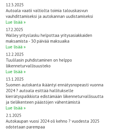
12.3.2025
Autoala vaatii valtiolta toimia talouskasvun
vauhdittamiseksi ja autokannan uudistamiseksi
Lue lisää »
17.2.2025
Walley yrityslasku helpottaa yritysasiakkaiden
maksamista - 30 päivää maksuaika
Lue lisää »
12.2.2025
Tuulilasin puhdistaminen on helppo
liikenneturvallisuusteko
Lue lisää »
13.1.2025
Suomen autokanta ikääntyi ennätysnopeasti vuonna
2024 ? autoala esittää hallitukselle
kierrätyspalkkiota edistämään liikenneturvallisuutta
ja tieliikenteen päästöjen vähentämistä
Lue lisää »
2.1.2025
Autokaupan vuosi 2024 oli kehno ? vuodesta 2025
odotetaan parempaa