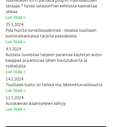
Suomalaiset EU:n parhaita plug-in -hybridiautojen
lataajia ? hyvää latausinfran kehitystä kannattaa
jatkaa
Lue lisää »
25.3.2024
Pidä huolta turvallisuudestasi - ilmaisia tuulilasin
kuntotarkastuksia tarjolla pääsiäisenä
Lue lisää »
4.3.2024
Autoala tunnistaa tarpeen parantaa käytetyn auton
kauppaa ja panostaa siihen koulutuksella ja
työkaluilla
Lue lisää »
14.2.2024
Tuulilasin kunto on tärkeä osa liikenneturvallisuutta
Lue lisää »
11.1.2024
Autokannan ikääntyminen kiihtyy
Lue lisää »