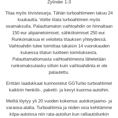
Zylinder 1-3
Tilaa myös tiivistesarja. Tähän turboahtimeen takuu 24
kuukautta. Voitte tilata turboahtimen myös
osamaksulla. Palauttamaton vaihtoahdin on hinnaltaan
150 eur alipainetoimiset, sähkötoimiset 250 eur.
Runkomaksua ei veloiteta tilauksen yhteydessä.
Vaihtoahdin tulee toimittaa takaisin 14 vuorokauden
kuluessa tilatun tuotteen toimituksesta.
Palauttamattomasta vaihtoahtimesta lähetetään
runkomaksulasku silloin kuin vaihtoahdinta ei ole
palautettu.
Erittäin laadukkaat kunnostetut GGTurbo turboahtimet
kaikkiin henkilö-, paketti- ja kevyt kuorma-autoihin.
Meiltä löytyy yli 20 vuoden kokemus autokorjaamo- ja
varaosa-alalta. Turboahtimia ja niiden osia kehitämme
kilpa-autoissa niin rata-autoilun kun ralliautoilunkin