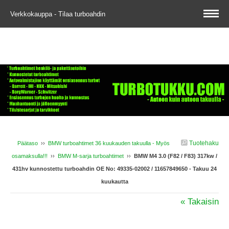
Verkkokauppa - Tilaa turboahdin
Tuotehaku
Päätaso
››
BMW turboahtimet 36 kuukauden takuulla - Myös
osamaksulla!!!
››
BMW M-sarja turboahtimet
››
BMW M4 3.0 (F82 / F83) 317kw /
431hv kunnostettu turboahdin OE No: 49335-02002 / 11657849650 - Takuu 24
kuukautta
« Takaisin