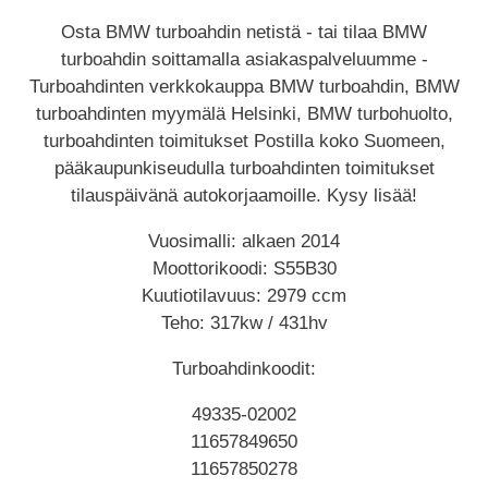
Osta BMW turboahdin netistä - tai tilaa BMW
turboahdin soittamalla asiakaspalveluumme -
Turboahdinten verkkokauppa BMW turboahdin, BMW
turboahdinten myymälä Helsinki, BMW turbohuolto,
turboahdinten toimitukset Postilla koko Suomeen,
pääkaupunkiseudulla turboahdinten toimitukset
tilauspäivänä autokorjaamoille. Kysy lisää!
Vuosimalli: alkaen 2014
Moottorikoodi: S55B30
Kuutiotilavuus: 2979 ccm
Teho: 317kw / 431hv
Turboahdinkoodit:
49335-02002
11657849650
11657850278