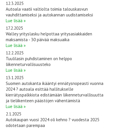
12.3.2025
Autoala vaatii valtiolta toimia talouskasvun
vauhdittamiseksi ja autokannan uudistamiseksi
Lue lisää »
17.2.2025
Walley yrityslasku helpottaa yritysasiakkaiden
maksamista - 30 päivää maksuaika
Lue lisää »
12.2.2025
Tuulilasin puhdistaminen on helppo
liikenneturvallisuusteko
Lue lisää »
13.1.2025
Suomen autokanta ikääntyi ennätysnopeasti vuonna
2024 ? autoala esittää hallitukselle
kierrätyspalkkiota edistämään liikenneturvallisuutta
ja tieliikenteen päästöjen vähentämistä
Lue lisää »
2.1.2025
Autokaupan vuosi 2024 oli kehno ? vuodesta 2025
odotetaan parempaa