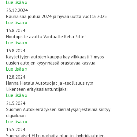
Lue lisää »
23.12.2024
Rauhaisaa joulua 2024 ja hyvää uutta vuotta 2025
Lue lisää »
15.8.2024
Noutopiste avattu Vantaalle Kehä 3:lle!
Lue lisää »
15.8.2024
Käytettyjen autojen kauppa käy vilkkaasti ? myös
uusien autojen kysynnässä orastavaa kasvua
Lue lisää »
12.8.2024
Hanna Hietala Autotuojat ja -teollisuus ry:n
liikenteen erityisasiantuntijaksi
Lue lisää »
21.5.2024
Suomen Autokierrätyksen kierrätysjärjestelmä siirtyy
digiaikaan
Lue lisää »
13.5.2024
Suomalaiset EU:n parhaita plug-in -hybridiautojen