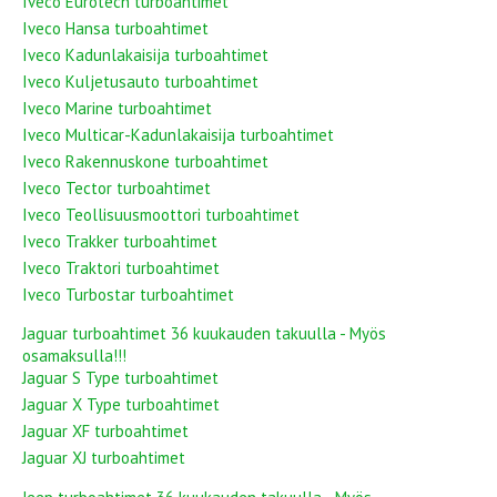
Iveco Eurotech turboahtimet
Iveco Hansa turboahtimet
Iveco Kadunlakaisija turboahtimet
Iveco Kuljetusauto turboahtimet
Iveco Marine turboahtimet
Iveco Multicar-Kadunlakaisija turboahtimet
Iveco Rakennuskone turboahtimet
Iveco Tector turboahtimet
Iveco Teollisuusmoottori turboahtimet
Iveco Trakker turboahtimet
Iveco Traktori turboahtimet
Iveco Turbostar turboahtimet
Jaguar turboahtimet 36 kuukauden takuulla - Myös
osamaksulla!!!
Jaguar S Type turboahtimet
Jaguar X Type turboahtimet
Jaguar XF turboahtimet
Jaguar XJ turboahtimet