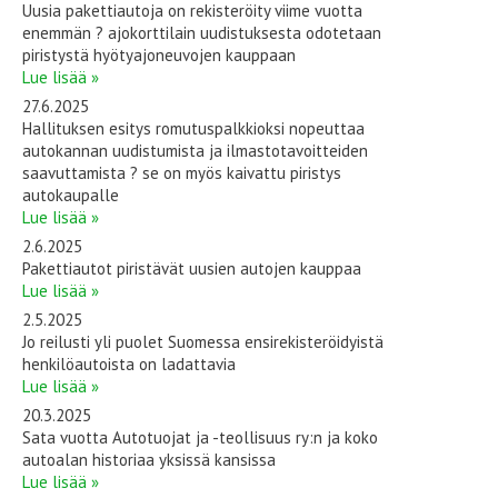
Uusia pakettiautoja on rekisteröity viime vuotta
enemmän ? ajokorttilain uudistuksesta odotetaan
piristystä hyötyajoneuvojen kauppaan
Lue lisää »
27.6.2025
Hallituksen esitys romutuspalkkioksi nopeuttaa
autokannan uudistumista ja ilmastotavoitteiden
saavuttamista ? se on myös kaivattu piristys
autokaupalle
Lue lisää »
2.6.2025
Pakettiautot piristävät uusien autojen kauppaa
Lue lisää »
2.5.2025
Jo reilusti yli puolet Suomessa ensirekisteröidyistä
henkilöautoista on ladattavia
Lue lisää »
20.3.2025
Sata vuotta Autotuojat ja -teollisuus ry:n ja koko
autoalan historiaa yksissä kansissa
Lue lisää »