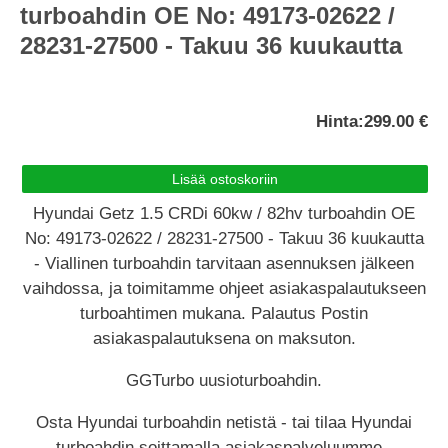
turboahdin OE No: 49173-02622 /
28231-27500 - Takuu 36 kuukautta
Hinta:
299.00 €
Hyundai Getz 1.5 CRDi 60kw / 82hv turboahdin OE
No: 49173-02622 / 28231-27500 - Takuu 36 kuukautta
- Viallinen turboahdin tarvitaan asennuksen jälkeen
vaihdossa, ja toimitamme ohjeet asiakaspalautukseen
turboahtimen mukana. Palautus Postin
asiakaspalautuksena on maksuton.
GGTurbo uusioturboahdin.
Osta Hyundai turboahdin netistä - tai tilaa Hyundai
turboahdin soittamalla asiakaspalveluumme -