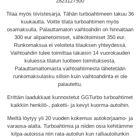
2823127500
Tilaa myös tiivistesarja. Tähän turboahtimeen takuu 36
kuukautta. Voitte tilata turboahtimen myös
osamaksulla. Palauttamaton vaihtoahdin on hinnaltaan
300 eur alipainetoimiset, sähkötoimiset 350 eur.
Runkomaksua ei veloiteta tilauksen yhteydessä.
Vaihtoahdin tulee toimittaa takaisin 14 vuorokauden
kuluessa tilatun tuotteen toimituksesta.
Palauttamattomasta vaihtoahtimesta lähetetään
runkomaksulasku silloin kuin vaihtoahdinta ei ole
palautettu.
Erittäin laadukkaat kunnostetut GGTurbo turboahtimet
kaikkiin henkilö-, paketti- ja kevyt kuorma-autoihin.
Meiltä löytyy yli 20 vuoden kokemus autokorjaamo- ja
varaosa-alalta. Turboahtimia ja niiden osia kehitämme
kilpa-autoissa niin rata-autoilun kun ralliautoilunkin