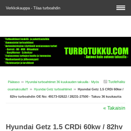
Verkkokauppa - Tilaa turboahdin
Tuotehaku
Päätaso
››
Hyundai turboahtimet 36 kuukauden takuulla - Myös
osamaksulla!!!
››
Hyundai Getz turboahtimet
››
Hyundai Getz 1.5 CRDi 60kw /
82hv turboahdin OE No: 49173-02622 / 28231-27500 - Takuu 36 kuukautta
« Takaisin
Hyundai Getz 1.5 CRDi 60kw / 82hv