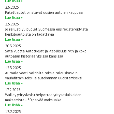
Lue lisää »
2.6.2025
Pakettiautot piristävät uusien autojen kauppaa
Lue lisää »
2.5.2025
Jo reilusti yli puolet Suomessa ensirekisteröidyistä
henkilöautoista on ladattavia
Lue lisää »
20.3.2025
Sata vuotta Autotuojat ja -teollisuus ry:n ja koko
autoalan historiaa yksissä kansissa
Lue lisää »
12.3.2025
Autoala vaatii valtiolta toimia talouskasvun
vauhdittamiseksi ja autokannan uudistamiseksi
Lue lisää »
17.2.2025
Walley yrityslasku helpottaa yritysasiakkaiden
maksamista - 30 päivää maksuaika
Lue lisää »
12.2.2025