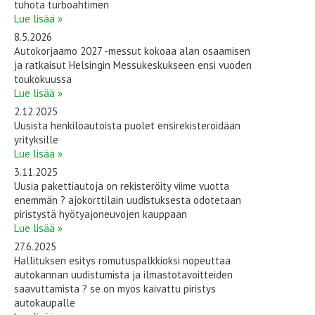
tuhota turboahtimen
Lue lisää »
8.5.2026
Autokorjaamo 2027 -messut kokoaa alan osaamisen
ja ratkaisut Helsingin Messukeskukseen ensi vuoden
toukokuussa
Lue lisää »
2.12.2025
Uusista henkilöautoista puolet ensirekisteröidään
yrityksille
Lue lisää »
3.11.2025
Uusia pakettiautoja on rekisteröity viime vuotta
enemmän ? ajokorttilain uudistuksesta odotetaan
piristystä hyötyajoneuvojen kauppaan
Lue lisää »
27.6.2025
Hallituksen esitys romutuspalkkioksi nopeuttaa
autokannan uudistumista ja ilmastotavoitteiden
saavuttamista ? se on myös kaivattu piristys
autokaupalle