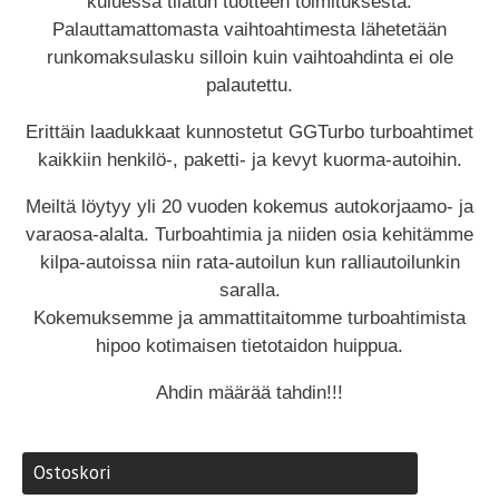
kuluessa tilatun tuotteen toimituksesta.
Palauttamattomasta vaihtoahtimesta lähetetään
runkomaksulasku silloin kuin vaihtoahdinta ei ole
palautettu.
Erittäin laadukkaat kunnostetut GGTurbo turboahtimet
kaikkiin henkilö-, paketti- ja kevyt kuorma-autoihin.
Meiltä löytyy yli 20 vuoden kokemus autokorjaamo- ja
varaosa-alalta. Turboahtimia ja niiden osia kehitämme
kilpa-autoissa niin rata-autoilun kun ralliautoilunkin
saralla.
Kokemuksemme ja ammattitaitomme turboahtimista
hipoo kotimaisen tietotaidon huippua.
Ahdin määrää tahdin!!!
Ostoskori