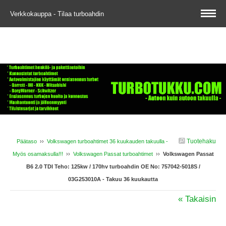
Verkkokauppa - Tilaa turboahdin
Tuotehaku
Päätaso
››
Volkswagen turboahtimet 36 kuukauden takuulla -
Myös osamaksulla!!!
››
Volkswagen Passat turboahtimet
››
Volkswagen Passat
B6 2.0 TDI Teho: 125kw / 170hv turboahdin OE No: 757042-5018S /
03G253010A - Takuu 36 kuukautta
« Takaisin