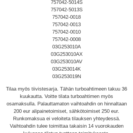
757042-5014S
757042-5013S
757042-0018
757042-0013
757042-0010
757042-0008
03G253010A
03G253010AX
03G253010AV
03G253014K
03G253019N
Tilaa myös tiivistesarja. Tähän turboahtimeen takuu 36
kuukautta. Voitte tilata turboahtimen myös
osamaksulla. Palauttamaton vaihtoahdin on hinnaltaan
200 eur alipainetoimiset, sähkötoimiset 250 eur.
Runkomaksua ei veloiteta tilauksen yhteydessä.
Vaihtoahdin tulee toimittaa takaisin 14 vuorokauden