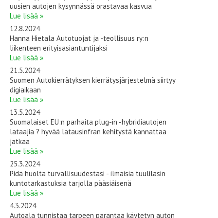
uusien autojen kysynnässä orastavaa kasvua
Lue lisää »
12.8.2024
Hanna Hietala Autotuojat ja -teollisuus ry:n
liikenteen erityisasiantuntijaksi
Lue lisää »
21.5.2024
Suomen Autokierrätyksen kierrätysjärjestelmä siirtyy
digiaikaan
Lue lisää »
13.5.2024
Suomalaiset EU:n parhaita plug-in -hybridiautojen
lataajia ? hyvää latausinfran kehitystä kannattaa
jatkaa
Lue lisää »
25.3.2024
Pidä huolta turvallisuudestasi - ilmaisia tuulilasin
kuntotarkastuksia tarjolla pääsiäisenä
Lue lisää »
4.3.2024
Autoala tunnistaa tarpeen parantaa käytetyn auton