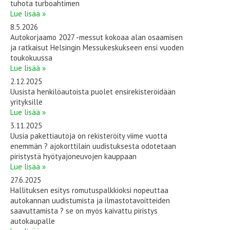
tuhota turboahtimen
Lue lisää »
8.5.2026
Autokorjaamo 2027 -messut kokoaa alan osaamisen
ja ratkaisut Helsingin Messukeskukseen ensi vuoden
toukokuussa
Lue lisää »
2.12.2025
Uusista henkilöautoista puolet ensirekisteröidään
yrityksille
Lue lisää »
3.11.2025
Uusia pakettiautoja on rekisteröity viime vuotta
enemmän ? ajokorttilain uudistuksesta odotetaan
piristystä hyötyajoneuvojen kauppaan
Lue lisää »
27.6.2025
Hallituksen esitys romutuspalkkioksi nopeuttaa
autokannan uudistumista ja ilmastotavoitteiden
saavuttamista ? se on myös kaivattu piristys
autokaupalle