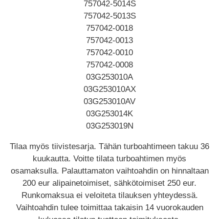
757042-5014S
757042-5013S
757042-0018
757042-0013
757042-0010
757042-0008
03G253010A
03G253010AX
03G253010AV
03G253014K
03G253019N
Tilaa myös tiivistesarja. Tähän turboahtimeen takuu 36
kuukautta. Voitte tilata turboahtimen myös
osamaksulla. Palauttamaton vaihtoahdin on hinnaltaan
200 eur alipainetoimiset, sähkötoimiset 250 eur.
Runkomaksua ei veloiteta tilauksen yhteydessä.
Vaihtoahdin tulee toimittaa takaisin 14 vuorokauden