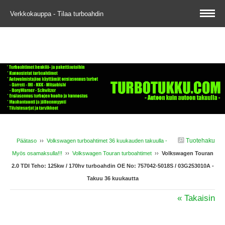
Verkkokauppa - Tilaa turboahdin
Tuotehaku
Päätaso
››
Volkswagen turboahtimet 36 kuukauden takuulla -
Myös osamaksulla!!!
››
Volkswagen Touran turboahtimet
››
Volkswagen Touran
2.0 TDI Teho: 125kw / 170hv turboahdin OE No: 757042-5018S / 03G253010A -
Takuu 36 kuukautta
« Takaisin