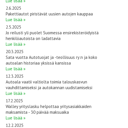
Lue lisää »
2.6.2025
Pakettiautot piristävät uusien autojen kauppaa
Lue lisää »
2.5.2025
Jo reilusti yli puolet Suomessa ensirekisteröidyistä
henkilöautoista on ladattavia
Lue lisää »
20.3.2025
Sata vuotta Autotuojat ja -teollisuus ry:n ja koko
autoalan historiaa yksissä kansissa
Lue lisää »
12.3.2025
Autoala vaatii valtiolta toimia talouskasvun
vauhdittamiseksi ja autokannan uudistamiseksi
Lue lisää »
17.2.2025
Walley yrityslasku helpottaa yritysasiakkaiden
maksamista - 30 päivää maksuaika
Lue lisää »
12.2.2025