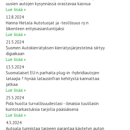
uusien autojen kysynnässä orastavaa kasvua
Lue lisää »
12.8.2024
Hanna Hietala Autotuojat ja -teollisuus ry:n
liikenteen erityisasiantuntijaksi
Lue lisää »
21.5.2024
Suomen Autokierrätyksen kierrätysjärjestelmä siirtyy
digiaikaan
Lue lisää »
13.5.2024
Suomalaiset EU:n parhaita plug-in -hybridiautojen
lataajia ? hyvää latausinfran kehitystä kannattaa
jatkaa
Lue lisää »
25.3.2024
Pidä huolta turvallisuudestasi - ilmaisia tuulilasin
kuntotarkastuksia tarjolla pääsiäisenä
Lue lisää »
4.3.2024
Autoala tunnistaa tarpeen parantaa käytetyn auton