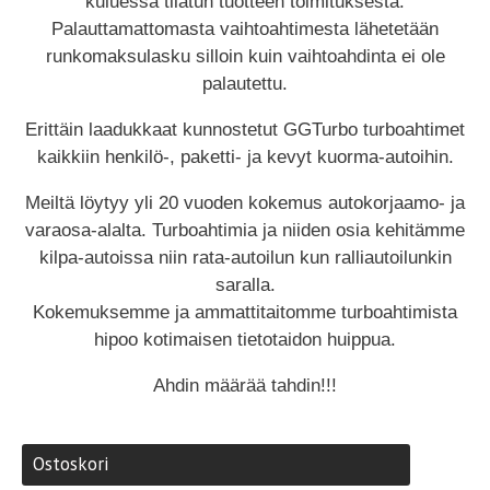
kuluessa tilatun tuotteen toimituksesta.
Palauttamattomasta vaihtoahtimesta lähetetään
runkomaksulasku silloin kuin vaihtoahdinta ei ole
palautettu.
Erittäin laadukkaat kunnostetut GGTurbo turboahtimet
kaikkiin henkilö-, paketti- ja kevyt kuorma-autoihin.
Meiltä löytyy yli 20 vuoden kokemus autokorjaamo- ja
varaosa-alalta. Turboahtimia ja niiden osia kehitämme
kilpa-autoissa niin rata-autoilun kun ralliautoilunkin
saralla.
Kokemuksemme ja ammattitaitomme turboahtimista
hipoo kotimaisen tietotaidon huippua.
Ahdin määrää tahdin!!!
Ostoskori