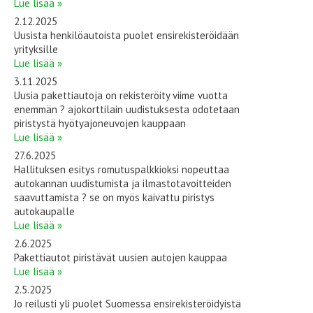
Lue lisää »
2.12.2025
Uusista henkilöautoista puolet ensirekisteröidään
yrityksille
Lue lisää »
3.11.2025
Uusia pakettiautoja on rekisteröity viime vuotta
enemmän ? ajokorttilain uudistuksesta odotetaan
piristystä hyötyajoneuvojen kauppaan
Lue lisää »
27.6.2025
Hallituksen esitys romutuspalkkioksi nopeuttaa
autokannan uudistumista ja ilmastotavoitteiden
saavuttamista ? se on myös kaivattu piristys
autokaupalle
Lue lisää »
2.6.2025
Pakettiautot piristävät uusien autojen kauppaa
Lue lisää »
2.5.2025
Jo reilusti yli puolet Suomessa ensirekisteröidyistä