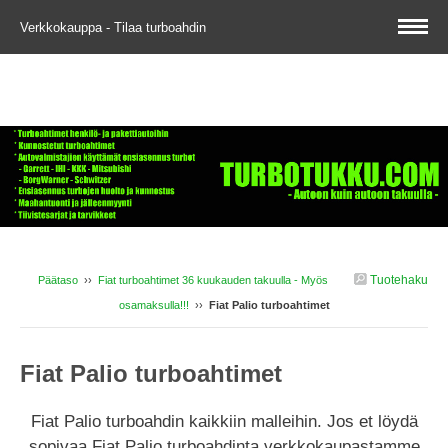
Verkkokauppa - Tilaa turboahdin
Tuotehaku
Päätaso
››
Fiat turboahtimet 36 kuukauden takuulla - Myös
osamaksulla!!!
››
Fiat Palio turboahtimet
Fiat Palio turboahtimet
Fiat Palio turboahdin kaikkiin malleihin. Jos et löydä
sopivaa Fiat Palio turboahdinta verkkokaupastamme