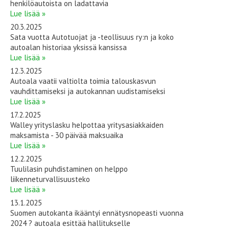
henkilöautoista on ladattavia
Lue lisää »
20.3.2025
Sata vuotta Autotuojat ja -teollisuus ry:n ja koko
autoalan historiaa yksissä kansissa
Lue lisää »
12.3.2025
Autoala vaatii valtiolta toimia talouskasvun
vauhdittamiseksi ja autokannan uudistamiseksi
Lue lisää »
17.2.2025
Walley yrityslasku helpottaa yritysasiakkaiden
maksamista - 30 päivää maksuaika
Lue lisää »
12.2.2025
Tuulilasin puhdistaminen on helppo
liikenneturvallisuusteko
Lue lisää »
13.1.2025
Suomen autokanta ikääntyi ennätysnopeasti vuonna
2024 ? autoala esittää hallitukselle