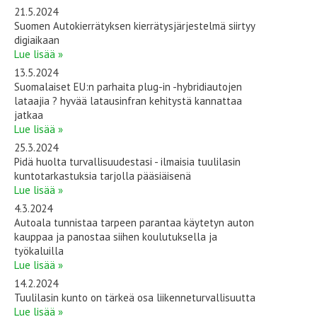
21.5.2024
Suomen Autokierrätyksen kierrätysjärjestelmä siirtyy
digiaikaan
Lue lisää »
13.5.2024
Suomalaiset EU:n parhaita plug-in -hybridiautojen
lataajia ? hyvää latausinfran kehitystä kannattaa
jatkaa
Lue lisää »
25.3.2024
Pidä huolta turvallisuudestasi - ilmaisia tuulilasin
kuntotarkastuksia tarjolla pääsiäisenä
Lue lisää »
4.3.2024
Autoala tunnistaa tarpeen parantaa käytetyn auton
kauppaa ja panostaa siihen koulutuksella ja
työkaluilla
Lue lisää »
14.2.2024
Tuulilasin kunto on tärkeä osa liikenneturvallisuutta
Lue lisää »