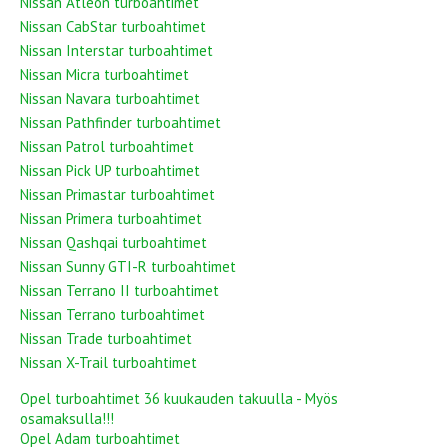
Nissan Atleon turboahtimet
Nissan CabStar turboahtimet
Nissan Interstar turboahtimet
Nissan Micra turboahtimet
Nissan Navara turboahtimet
Nissan Pathfinder turboahtimet
Nissan Patrol turboahtimet
Nissan Pick UP turboahtimet
Nissan Primastar turboahtimet
Nissan Primera turboahtimet
Nissan Qashqai turboahtimet
Nissan Sunny GTI-R turboahtimet
Nissan Terrano II turboahtimet
Nissan Terrano turboahtimet
Nissan Trade turboahtimet
Nissan X-Trail turboahtimet
Opel turboahtimet 36 kuukauden takuulla - Myös
osamaksulla!!!
Opel Adam turboahtimet