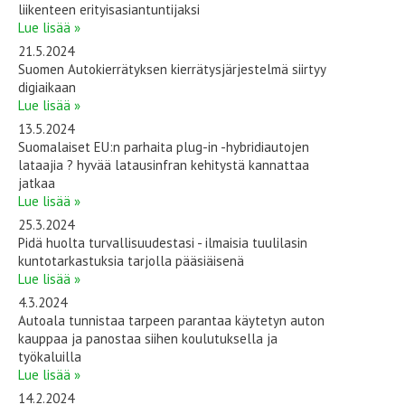
liikenteen erityisasiantuntijaksi
Lue lisää »
21.5.2024
Suomen Autokierrätyksen kierrätysjärjestelmä siirtyy
digiaikaan
Lue lisää »
13.5.2024
Suomalaiset EU:n parhaita plug-in -hybridiautojen
lataajia ? hyvää latausinfran kehitystä kannattaa
jatkaa
Lue lisää »
25.3.2024
Pidä huolta turvallisuudestasi - ilmaisia tuulilasin
kuntotarkastuksia tarjolla pääsiäisenä
Lue lisää »
4.3.2024
Autoala tunnistaa tarpeen parantaa käytetyn auton
kauppaa ja panostaa siihen koulutuksella ja
työkaluilla
Lue lisää »
14.2.2024