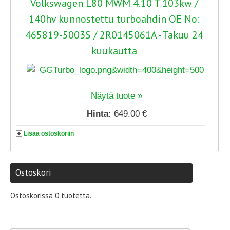
Volkswagen L80 MWM 4.10 T 103kw /
140hv kunnostettu turboahdin OE No:
465819-5003S / 2R0145061A - Takuu 24
kuukautta
Näytä tuote »
Hinta:
649.00 €
Lisää ostoskoriin
Ostoskori
Ostoskorissa 0 tuotetta.