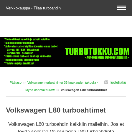
Verkkokauppa - Tilaa turboahdin
Tuotehaku
Päätaso
››
Volkswagen turboahtimet 36 kuukauden takuulla -
Myös osamaksulla!!!
››
Volkswagen L80 turboahtimet
Volkswagen L80 turboahtimet
Volkswagen L80 turboahdin kaikkiin malleihin. Jos et
löydä sopivaa Volkswagen L80 turboahdinta