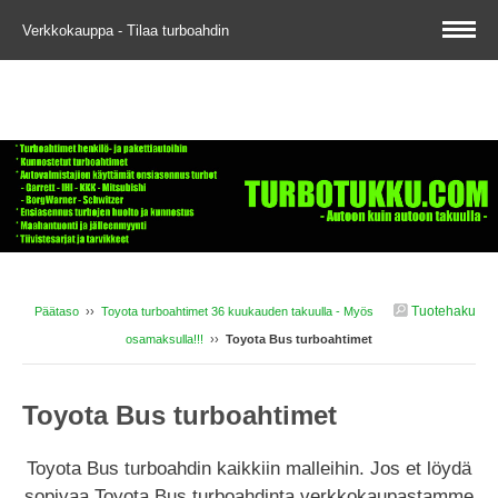
Verkkokauppa - Tilaa turboahdin
Tuotehaku
Päätaso
››
Toyota turboahtimet 36 kuukauden takuulla - Myös
osamaksulla!!!
››
Toyota Bus turboahtimet
Toyota Bus turboahtimet
Toyota Bus turboahdin kaikkiin malleihin. Jos et löydä
sopivaa Toyota Bus turboahdinta verkkokaupastamme