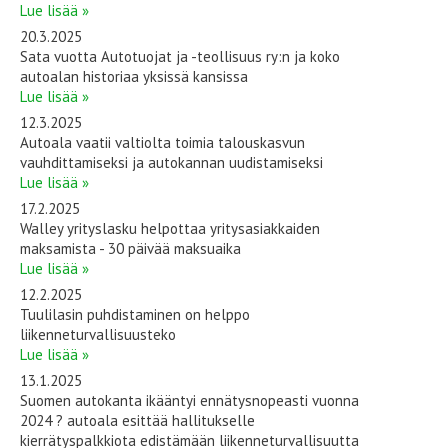
Lue lisää »
20.3.2025
Sata vuotta Autotuojat ja -teollisuus ry:n ja koko
autoalan historiaa yksissä kansissa
Lue lisää »
12.3.2025
Autoala vaatii valtiolta toimia talouskasvun
vauhdittamiseksi ja autokannan uudistamiseksi
Lue lisää »
17.2.2025
Walley yrityslasku helpottaa yritysasiakkaiden
maksamista - 30 päivää maksuaika
Lue lisää »
12.2.2025
Tuulilasin puhdistaminen on helppo
liikenneturvallisuusteko
Lue lisää »
13.1.2025
Suomen autokanta ikääntyi ennätysnopeasti vuonna
2024 ? autoala esittää hallitukselle
kierrätyspalkkiota edistämään liikenneturvallisuutta