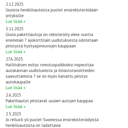
2.12.2025
Uusista henkilöautoista puolet ensirekisteröidään
yrityksille
Lue lisää »
3.11.2025
Uusia pakettiautoja on rekisteröity viime vuotta
enemmän ? ajokorttilain uudistuksesta odotetaan
piristystä hyötyajoneuvojen kauppaan
Lue lisää »
27.6.2025
Hallituksen esitys romutuspalkkioksi nopeuttaa
autokannan uudistumista ja ilmastotavoitteiden
saavuttamista ? se on myös kaivattu piristys
autokaupalle
Lue lisää »
2.6.2025
Pakettiautot piristävät uusien autojen kauppaa
Lue lisää »
2.5.2025
Jo reilusti yli puolet Suomessa ensirekisteröidyistä
henkilöautoista on ladattavia