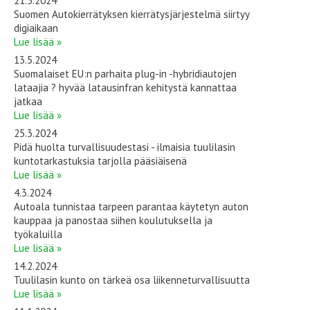
21.5.2024
Suomen Autokierrätyksen kierrätysjärjestelmä siirtyy
digiaikaan
Lue lisää »
13.5.2024
Suomalaiset EU:n parhaita plug-in -hybridiautojen
lataajia ? hyvää latausinfran kehitystä kannattaa
jatkaa
Lue lisää »
25.3.2024
Pidä huolta turvallisuudestasi - ilmaisia tuulilasin
kuntotarkastuksia tarjolla pääsiäisenä
Lue lisää »
4.3.2024
Autoala tunnistaa tarpeen parantaa käytetyn auton
kauppaa ja panostaa siihen koulutuksella ja
työkaluilla
Lue lisää »
14.2.2024
Tuulilasin kunto on tärkeä osa liikenneturvallisuutta
Lue lisää »