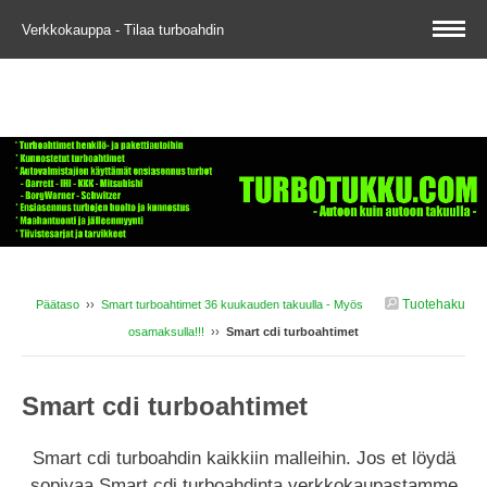
Verkkokauppa - Tilaa turboahdin
Tuotehaku
Päätaso
››
Smart turboahtimet 36 kuukauden takuulla - Myös
osamaksulla!!!
››
Smart cdi turboahtimet
Smart cdi turboahtimet
Smart cdi turboahdin kaikkiin malleihin. Jos et löydä
sopivaa Smart cdi turboahdinta verkkokaupastamme