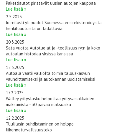
Pakettiautot piristävät uusien autojen kauppaa
Lue lisää »
2.5.2025
Jo reilusti yli puolet Suomessa ensirekisteröidyistä
henkilöautoista on ladattavia
Lue lisää »
20.3.2025
Sata vuotta Autotuojat ja -teollisuus ry:n ja koko
autoalan historiaa yksissä kansissa
Lue lisää »
12.3.2025
Autoala vaatii valtiolta toimia talouskasvun
vauhdittamiseksi ja autokannan uudistamiseksi
Lue lisää »
17.2.2025
Walley yrityslasku helpottaa yritysasiakkaiden
maksamista - 30 päivää maksuaika
Lue lisää »
12.2.2025
Tuulilasin puhdistaminen on helppo
liikenneturvallisuusteko