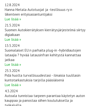
12.8.2024
Hanna Hietala Autotuojat ja -teollisuus ry:n
liikenteen erityisasiantuntijaksi
Lue lisää »
21.5.2024
Suomen Autokierrätyksen kierrätysjärjestelmä siirtyy
digiaikaan
Lue lisää »
13.5.2024
Suomalaiset EU:n parhaita plug-in -hybridiautojen
lataajia ? hyvää latausinfran kehitystä kannattaa
jatkaa
Lue lisää »
25.3.2024
Pidä huolta turvallisuudestasi - ilmaisia tuulilasin
kuntotarkastuksia tarjolla pääsiäisenä
Lue lisää »
4.3.2024
Autoala tunnistaa tarpeen parantaa käytetyn auton
kauppaa ja panostaa siihen koulutuksella ja
työkaluilla