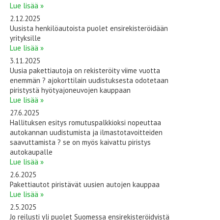
Lue lisää »
2.12.2025
Uusista henkilöautoista puolet ensirekisteröidään
yrityksille
Lue lisää »
3.11.2025
Uusia pakettiautoja on rekisteröity viime vuotta
enemmän ? ajokorttilain uudistuksesta odotetaan
piristystä hyötyajoneuvojen kauppaan
Lue lisää »
27.6.2025
Hallituksen esitys romutuspalkkioksi nopeuttaa
autokannan uudistumista ja ilmastotavoitteiden
saavuttamista ? se on myös kaivattu piristys
autokaupalle
Lue lisää »
2.6.2025
Pakettiautot piristävät uusien autojen kauppaa
Lue lisää »
2.5.2025
Jo reilusti yli puolet Suomessa ensirekisteröidyistä