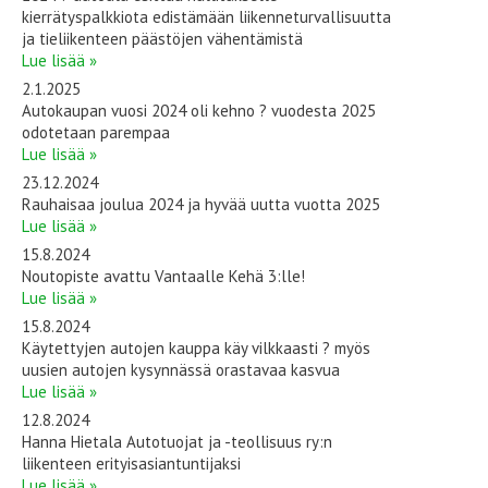
kierrätyspalkkiota edistämään liikenneturvallisuutta
ja tieliikenteen päästöjen vähentämistä
Lue lisää »
2.1.2025
Autokaupan vuosi 2024 oli kehno ? vuodesta 2025
odotetaan parempaa
Lue lisää »
23.12.2024
Rauhaisaa joulua 2024 ja hyvää uutta vuotta 2025
Lue lisää »
15.8.2024
Noutopiste avattu Vantaalle Kehä 3:lle!
Lue lisää »
15.8.2024
Käytettyjen autojen kauppa käy vilkkaasti ? myös
uusien autojen kysynnässä orastavaa kasvua
Lue lisää »
12.8.2024
Hanna Hietala Autotuojat ja -teollisuus ry:n
liikenteen erityisasiantuntijaksi
Lue lisää »