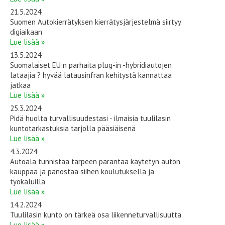
21.5.2024
Suomen Autokierrätyksen kierrätysjärjestelmä siirtyy
digiaikaan
Lue lisää »
13.5.2024
Suomalaiset EU:n parhaita plug-in -hybridiautojen
lataajia ? hyvää latausinfran kehitystä kannattaa
jatkaa
Lue lisää »
25.3.2024
Pidä huolta turvallisuudestasi - ilmaisia tuulilasin
kuntotarkastuksia tarjolla pääsiäisenä
Lue lisää »
4.3.2024
Autoala tunnistaa tarpeen parantaa käytetyn auton
kauppaa ja panostaa siihen koulutuksella ja
työkaluilla
Lue lisää »
14.2.2024
Tuulilasin kunto on tärkeä osa liikenneturvallisuutta
Lue lisää »