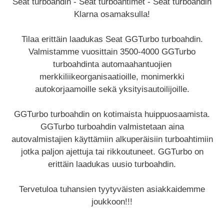
Seat turboahdin - Seat turboahtimet - Seat turboahdin
Klarna osamaksulla!
Tilaa erittäin laadukas Seat GGTurbo turboahdin.
Valmistamme vuosittain 3500-4000 GGTurbo
turboahdinta automaahantuojien
merkkiliikeorganisaatioille, monimerkki
autokorjaamoille sekä yksityisautoilijoille.
GGTurbo turboahdin on kotimaista huippuosaamista.
GGTurbo turboahdin valmistetaan aina
autovalmistajien käyttämiin alkuperäisiin turboahtimiin
jotka paljon ajettuja tai rikkoutuneet. GGTurbo on
erittäin laadukas uusio turboahdin.
Tervetuloa tuhansien tyytyväisten asiakkaidemme
joukkoon!!!