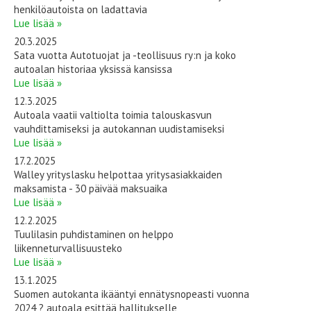
henkilöautoista on ladattavia
Lue lisää »
20.3.2025
Sata vuotta Autotuojat ja -teollisuus ry:n ja koko
autoalan historiaa yksissä kansissa
Lue lisää »
12.3.2025
Autoala vaatii valtiolta toimia talouskasvun
vauhdittamiseksi ja autokannan uudistamiseksi
Lue lisää »
17.2.2025
Walley yrityslasku helpottaa yritysasiakkaiden
maksamista - 30 päivää maksuaika
Lue lisää »
12.2.2025
Tuulilasin puhdistaminen on helppo
liikenneturvallisuusteko
Lue lisää »
13.1.2025
Suomen autokanta ikääntyi ennätysnopeasti vuonna
2024 ? autoala esittää hallitukselle