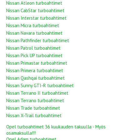
Nissan Atleon turboahtimet
Nissan CabStar turboahtimet
Nissan Interstar turboahtimet
Nissan Micra turboahtimet
Nissan Navara turboahtimet
Nissan Pathfinder turboahtimet
Nissan Patrol turboahtimet
Nissan Pick UP turboahtimet
Nissan Primastar turboahtimet
Nissan Primera turboahtimet
Nissan Qashqai turboahtimet
Nissan Sunny GTI-R turboahtimet
Nissan Terrano II turboahtimet
Nissan Terrano turboahtimet
Nissan Trade turboahtimet
Nissan X-Trail turboahtimet
Opel turboahtimet 36 kuukauden takuulla - Myös
osamaksulla!!!
Opel Adam turboahtimet