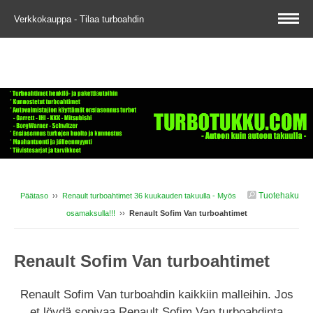
Verkkokauppa - Tilaa turboahdin
Tuotehaku
Päätaso
››
Renault turboahtimet 36 kuukauden takuulla - Myös
osamaksulla!!!
››
Renault Sofim Van turboahtimet
Renault Sofim Van turboahtimet
Renault Sofim Van turboahdin kaikkiin malleihin. Jos
et löydä sopivaa Renault Sofim Van turboahdinta