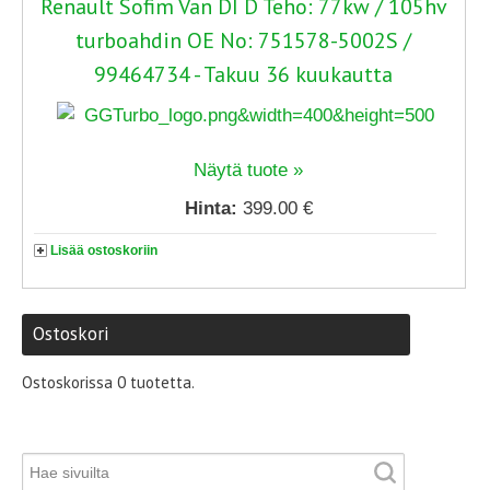
Renault Sofim Van DI D Teho: 77kw / 105hv
turboahdin OE No: 751578-5002S /
99464734 - Takuu 36 kuukautta
Näytä tuote »
Hinta:
399.00 €
Lisää ostoskoriin
Ostoskori
Ostoskorissa 0 tuotetta.