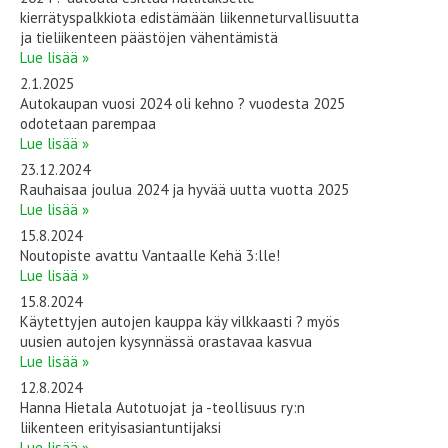
kierrätyspalkkiota edistämään liikenneturvallisuutta
ja tieliikenteen päästöjen vähentämistä
Lue lisää »
2.1.2025
Autokaupan vuosi 2024 oli kehno ? vuodesta 2025
odotetaan parempaa
Lue lisää »
23.12.2024
Rauhaisaa joulua 2024 ja hyvää uutta vuotta 2025
Lue lisää »
15.8.2024
Noutopiste avattu Vantaalle Kehä 3:lle!
Lue lisää »
15.8.2024
Käytettyjen autojen kauppa käy vilkkaasti ? myös
uusien autojen kysynnässä orastavaa kasvua
Lue lisää »
12.8.2024
Hanna Hietala Autotuojat ja -teollisuus ry:n
liikenteen erityisasiantuntijaksi
Lue lisää »