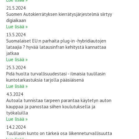
21.5.2024
Suomen Autokierrätyksen kierrätysjärjestelmä siirtyy
digiaikaan
Lue lisää »
13.5.2024
Suomalaiset EU:n parhaita plug-in -hybridiautojen
lataajia ? hyvää latausinfran kehitystä kannattaa
jatkaa
Lue lisää »
25.3.2024
Pidä huolta turvallisuudestasi - ilmaisia tuulilasin
kuntotarkastuksia tarjolla pääsiäisenä
Lue lisää »
4.3.2024
Autoala tunnistaa tarpeen parantaa käytetyn auton
kauppaa ja panostaa siihen koulutuksella ja
työkaluilla
Lue lisää »
14.2.2024
Tuulilasin kunto on tärkeä osa liikenneturvallisuutta