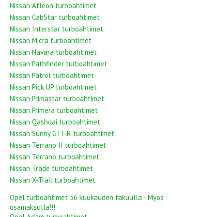
Nissan Atleon turboahtimet
Nissan CabStar turboahtimet
Nissan Interstar turboahtimet
Nissan Micra turboahtimet
Nissan Navara turboahtimet
Nissan Pathfinder turboahtimet
Nissan Patrol turboahtimet
Nissan Pick UP turboahtimet
Nissan Primastar turboahtimet
Nissan Primera turboahtimet
Nissan Qashqai turboahtimet
Nissan Sunny GTI-R turboahtimet
Nissan Terrano II turboahtimet
Nissan Terrano turboahtimet
Nissan Trade turboahtimet
Nissan X-Trail turboahtimet
Opel turboahtimet 36 kuukauden takuulla - Myös
osamaksulla!!!
Opel Adam turboahtimet