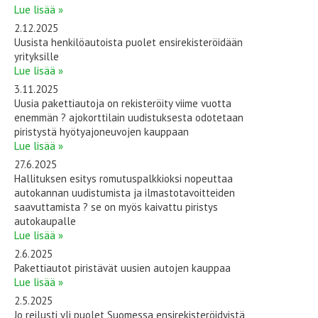
Lue lisää »
2.12.2025
Uusista henkilöautoista puolet ensirekisteröidään
yrityksille
Lue lisää »
3.11.2025
Uusia pakettiautoja on rekisteröity viime vuotta
enemmän ? ajokorttilain uudistuksesta odotetaan
piristystä hyötyajoneuvojen kauppaan
Lue lisää »
27.6.2025
Hallituksen esitys romutuspalkkioksi nopeuttaa
autokannan uudistumista ja ilmastotavoitteiden
saavuttamista ? se on myös kaivattu piristys
autokaupalle
Lue lisää »
2.6.2025
Pakettiautot piristävät uusien autojen kauppaa
Lue lisää »
2.5.2025
Jo reilusti yli puolet Suomessa ensirekisteröidyistä