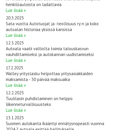
henkilöautoista on ladattavia
Lue lisää »
20.3.2025
Sata vuotta Autotuojat ja -teollisuus ry:n ja koko
autoalan historiaa yksissä kansissa
Lue lisää »
12.3.2025
Autoala vaatii valtiolta toimia talouskasvun
vauhdittamiseksi ja autokannan uudistamiseksi
Lue lisää »
17.2.2025
Walley yrityslasku helpottaa yritysasiakkaiden
maksamista - 30 päivää maksuaika
Lue lisää »
12.2.2025
Tuulilasin puhdistaminen on helppo
liikenneturvallisuusteko
Lue lisää »
13.1.2025
Suomen autokanta ikääntyi ennätysnopeasti vuonna
2024 ? autoala esittää hallitukselle