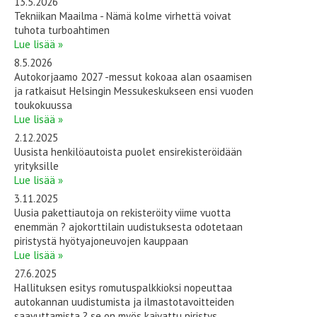
13.5.2026
Tekniikan Maailma - Nämä kolme virhettä voivat
tuhota turboahtimen
Lue lisää »
8.5.2026
Autokorjaamo 2027 -messut kokoaa alan osaamisen
ja ratkaisut Helsingin Messukeskukseen ensi vuoden
toukokuussa
Lue lisää »
2.12.2025
Uusista henkilöautoista puolet ensirekisteröidään
yrityksille
Lue lisää »
3.11.2025
Uusia pakettiautoja on rekisteröity viime vuotta
enemmän ? ajokorttilain uudistuksesta odotetaan
piristystä hyötyajoneuvojen kauppaan
Lue lisää »
27.6.2025
Hallituksen esitys romutuspalkkioksi nopeuttaa
autokannan uudistumista ja ilmastotavoitteiden
saavuttamista ? se on myös kaivattu piristys