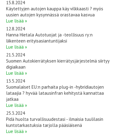
15.8.2024
Käytettyjen autojen kauppa käy vilkkaasti ? myös
uusien autojen kysynnässä orastavaa kasvua
Lue lisää »
12.8.2024
Hanna Hietala Autotuojat ja -teollisuus ry:n
liikenteen erityisasiantuntijaksi
Lue lisää »
21.5.2024
Suomen Autokierrätyksen kierrätysjärjestelmä siirtyy
digiaikaan
Lue lisää »
13.5.2024
Suomalaiset EU:n parhaita plug-in -hybridiautojen
lataajia ? hyvää latausinfran kehitystä kannattaa
jatkaa
Lue lisää »
25.3.2024
Pidä huolta turvallisuudestasi - ilmaisia tuulilasin
kuntotarkastuksia tarjolla pääsiäisenä
Lue lisää »