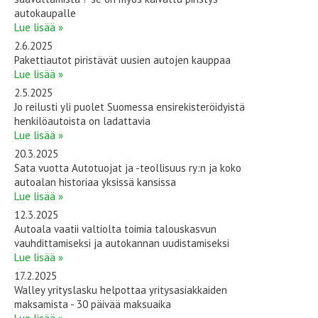
autokaupalle
Lue lisää »
2.6.2025
Pakettiautot piristävät uusien autojen kauppaa
Lue lisää »
2.5.2025
Jo reilusti yli puolet Suomessa ensirekisteröidyistä
henkilöautoista on ladattavia
Lue lisää »
20.3.2025
Sata vuotta Autotuojat ja -teollisuus ry:n ja koko
autoalan historiaa yksissä kansissa
Lue lisää »
12.3.2025
Autoala vaatii valtiolta toimia talouskasvun
vauhdittamiseksi ja autokannan uudistamiseksi
Lue lisää »
17.2.2025
Walley yrityslasku helpottaa yritysasiakkaiden
maksamista - 30 päivää maksuaika