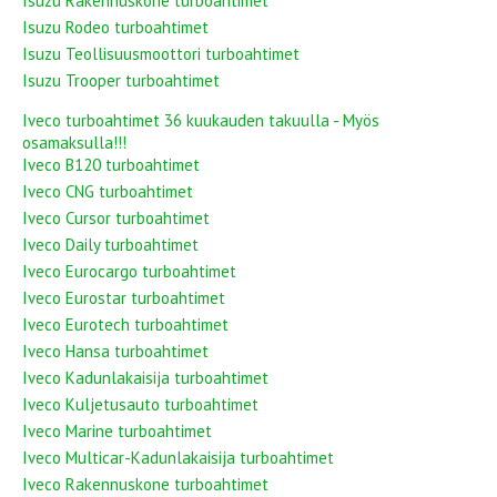
Isuzu Rakennuskone turboahtimet
Isuzu Rodeo turboahtimet
Isuzu Teollisuusmoottori turboahtimet
Isuzu Trooper turboahtimet
Iveco turboahtimet 36 kuukauden takuulla - Myös
osamaksulla!!!
Iveco B120 turboahtimet
Iveco CNG turboahtimet
Iveco Cursor turboahtimet
Iveco Daily turboahtimet
Iveco Eurocargo turboahtimet
Iveco Eurostar turboahtimet
Iveco Eurotech turboahtimet
Iveco Hansa turboahtimet
Iveco Kadunlakaisija turboahtimet
Iveco Kuljetusauto turboahtimet
Iveco Marine turboahtimet
Iveco Multicar-Kadunlakaisija turboahtimet
Iveco Rakennuskone turboahtimet