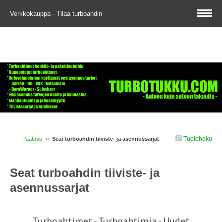
Verkkokauppa - Tilaa turboahdin
Tuotehaku
Päätaso
››
Seat turboahdin tiiviste- ja asennussarjat
Seat turboahdin tiiviste- ja
asennussarjat
Turboahtimet - Turboahtimia - Uudet