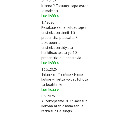
20.7.2026
Klarna ? Fiksumpi tapa ostaa
ja maksaa
Lue lisää »
1.7.2026
Kesäkuussa henkilöautojen
ensirekisteröinnit 1,5
prosenttia plussalla ?
alkuvuonna
ensirekisteröidyistä
henkilöautoista yli 60
prosenttia oli ladattavia
Lue lisää »
13.5.2026
Tekniikan Maailma - Nämä
kolme virhettä voivat tuhota
turboahtimen
Lue lisää »
8.5.2026
Autokorjaamo 2027 -messut
kokoaa alan osaamisen ja
ratkaisut Helsingin