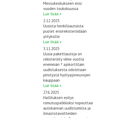
Messukeskukseen ensi
vuoden toukokuussa
Lue lisää »
2.12.2025
Uusista henkilöautoista
puolet ensirekisteröidään
yrityksille
Lue lisää »
3.11.2025
Uusia pakettiautoja on
rekisteröity viime vuotta
enemmän ? ajokorttilain
uudistuksesta odotetaan
piristystä hyötyajoneuvojen
kauppaan
Lue lisää »
27.6.2025
Hallituksen esitys
romutuspalkkioksi nopeuttaa
autokannan uudistumista ja
ilmastotavoitteiden