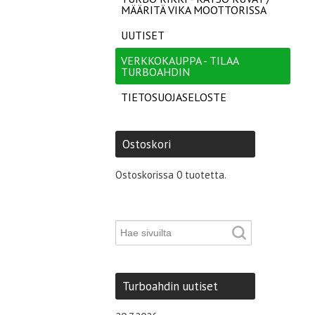
MÄÄRITÄ VIKA MOOTTORISSA
UUTISET
VERKKOKAUPPA - TILAA
TURBOAHDIN
TIETOSUOJASELOSTE
Ostoskori
Ostoskorissa 0 tuotetta.
Turboahdin uutiset