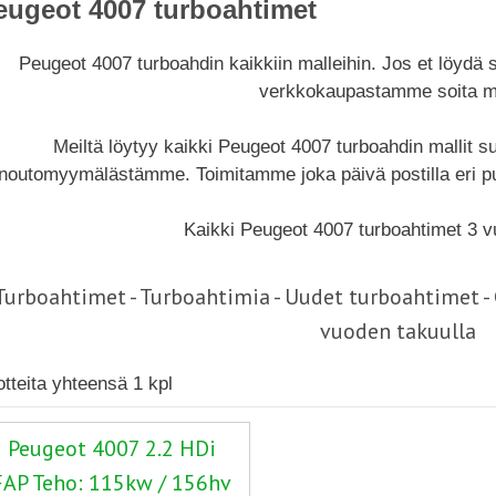
eugeot 4007 turboahtimet
Peugeot 4007 turboahdin kaikkiin malleihin. Jos et löydä
verkkokaupastamme soita me
Meiltä löytyy kaikki Peugeot 4007 turboahdin mallit 
noutomyymälästämme. Toimitamme joka päivä postilla eri pu
Kaikki Peugeot 4007 turboahtimet 3 v
Turboahtimet - Turboahtimia - Uudet turboahtimet 
vuoden takuulla
otteita yhteensä 1 kpl
Peugeot 4007 2.2 HDi
FAP Teho: 115kw / 156hv