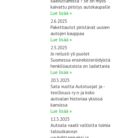
saavuttamista ? se on myös
kaivattu piristys autokaupalle
Lue lisää »
2.6.2025
Pakettiautot piristävät uusien
autojen kauppaa
Lue lisää »
2.5.2025
Jo reilusti yli puolet
Suomessa ensirekisteröidyistä
henkilöautoista on ladattavia
Lue lisää »
20.3.2025
Sata vuotta Autotuojat ja -
teollisuus ry:n ja koko
autoalan historiaa yksissä
kansissa
Lue lisää »
12.3.2025
Autoala vaatii valtiolta toimia
talouskasvun
vauhdittamiseksi ja