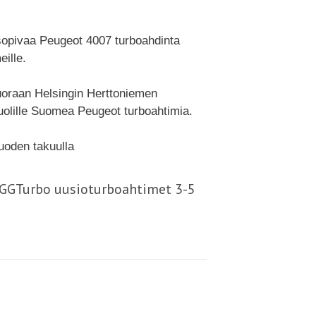
 sopivaa Peugeot 4007 turboahdinta
ille.
suoraan Helsingin Herttoniemen
olille Suomea Peugeot turboahtimia.
uoden takuulla
- GGTurbo uusioturboahtimet 3-5