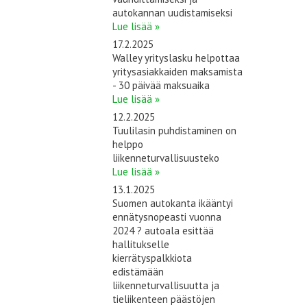
autokannan uudistamiseksi
Lue lisää »
17.2.2025
Walley yrityslasku helpottaa
yritysasiakkaiden maksamista
- 30 päivää maksuaika
Lue lisää »
12.2.2025
Tuulilasin puhdistaminen on
helppo
liikenneturvallisuusteko
Lue lisää »
13.1.2025
Suomen autokanta ikääntyi
ennätysnopeasti vuonna
2024 ? autoala esittää
hallitukselle
kierrätyspalkkiota
edistämään
liikenneturvallisuutta ja
tieliikenteen päästöjen