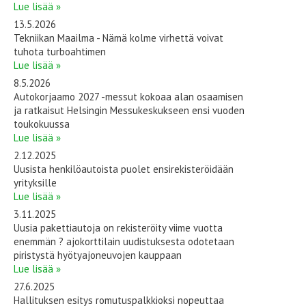
Lue lisää »
13.5.2026
Tekniikan Maailma - Nämä kolme virhettä voivat
tuhota turboahtimen
Lue lisää »
8.5.2026
Autokorjaamo 2027 -messut kokoaa alan osaamisen
ja ratkaisut Helsingin Messukeskukseen ensi vuoden
toukokuussa
Lue lisää »
2.12.2025
Uusista henkilöautoista puolet ensirekisteröidään
yrityksille
Lue lisää »
3.11.2025
Uusia pakettiautoja on rekisteröity viime vuotta
enemmän ? ajokorttilain uudistuksesta odotetaan
piristystä hyötyajoneuvojen kauppaan
Lue lisää »
27.6.2025
Hallituksen esitys romutuspalkkioksi nopeuttaa