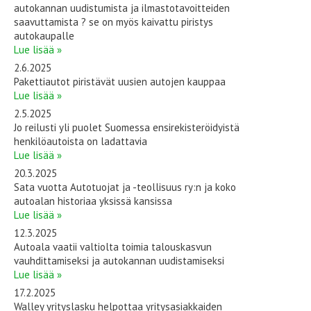
autokannan uudistumista ja ilmastotavoitteiden
saavuttamista ? se on myös kaivattu piristys
autokaupalle
Lue lisää »
2.6.2025
Pakettiautot piristävät uusien autojen kauppaa
Lue lisää »
2.5.2025
Jo reilusti yli puolet Suomessa ensirekisteröidyistä
henkilöautoista on ladattavia
Lue lisää »
20.3.2025
Sata vuotta Autotuojat ja -teollisuus ry:n ja koko
autoalan historiaa yksissä kansissa
Lue lisää »
12.3.2025
Autoala vaatii valtiolta toimia talouskasvun
vauhdittamiseksi ja autokannan uudistamiseksi
Lue lisää »
17.2.2025
Walley yrityslasku helpottaa yritysasiakkaiden