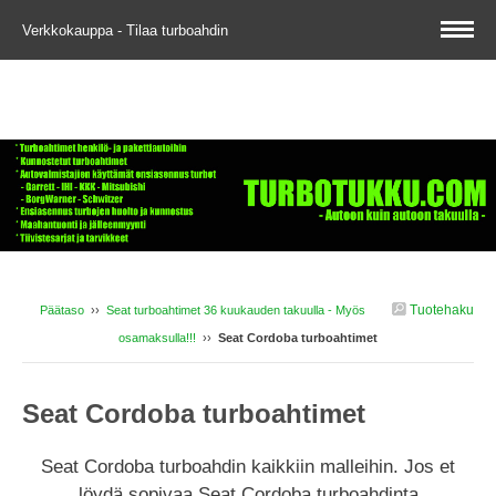
Verkkokauppa - Tilaa turboahdin
Tuotehaku
Päätaso
››
Seat turboahtimet 36 kuukauden takuulla - Myös
osamaksulla!!!
››
Seat Cordoba turboahtimet
Seat Cordoba turboahtimet
Seat Cordoba turboahdin kaikkiin malleihin. Jos et
löydä sopivaa Seat Cordoba turboahdinta