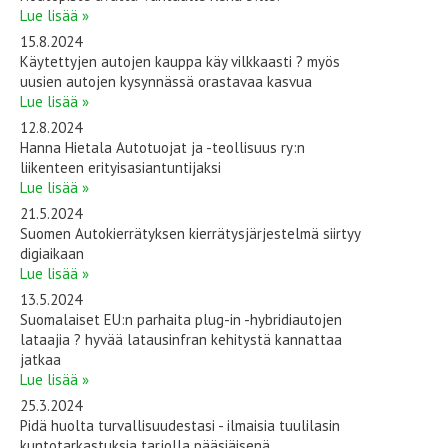
Lue lisää »
15.8.2024
Käytettyjen autojen kauppa käy vilkkaasti ? myös
uusien autojen kysynnässä orastavaa kasvua
Lue lisää »
12.8.2024
Hanna Hietala Autotuojat ja -teollisuus ry:n
liikenteen erityisasiantuntijaksi
Lue lisää »
21.5.2024
Suomen Autokierrätyksen kierrätysjärjestelmä siirtyy
digiaikaan
Lue lisää »
13.5.2024
Suomalaiset EU:n parhaita plug-in -hybridiautojen
lataajia ? hyvää latausinfran kehitystä kannattaa
jatkaa
Lue lisää »
25.3.2024
Pidä huolta turvallisuudestasi - ilmaisia tuulilasin
kuntotarkastuksia tarjolla pääsiäisenä