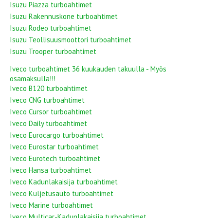
Isuzu Piazza turboahtimet
Isuzu Rakennuskone turboahtimet
Isuzu Rodeo turboahtimet
Isuzu Teollisuusmoottori turboahtimet
Isuzu Trooper turboahtimet
Iveco turboahtimet 36 kuukauden takuulla - Myös
osamaksulla!!!
Iveco B120 turboahtimet
Iveco CNG turboahtimet
Iveco Cursor turboahtimet
Iveco Daily turboahtimet
Iveco Eurocargo turboahtimet
Iveco Eurostar turboahtimet
Iveco Eurotech turboahtimet
Iveco Hansa turboahtimet
Iveco Kadunlakaisija turboahtimet
Iveco Kuljetusauto turboahtimet
Iveco Marine turboahtimet
Iveco Multicar-Kadunlakaisija turboahtimet