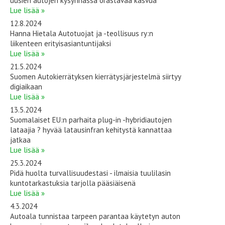
uusien autojen kysynnässä orastavaa kasvua
Lue lisää »
12.8.2024
Hanna Hietala Autotuojat ja -teollisuus ry:n
liikenteen erityisasiantuntijaksi
Lue lisää »
21.5.2024
Suomen Autokierrätyksen kierrätysjärjestelmä siirtyy
digiaikaan
Lue lisää »
13.5.2024
Suomalaiset EU:n parhaita plug-in -hybridiautojen
lataajia ? hyvää latausinfran kehitystä kannattaa
jatkaa
Lue lisää »
25.3.2024
Pidä huolta turvallisuudestasi - ilmaisia tuulilasin
kuntotarkastuksia tarjolla pääsiäisenä
Lue lisää »
4.3.2024
Autoala tunnistaa tarpeen parantaa käytetyn auton