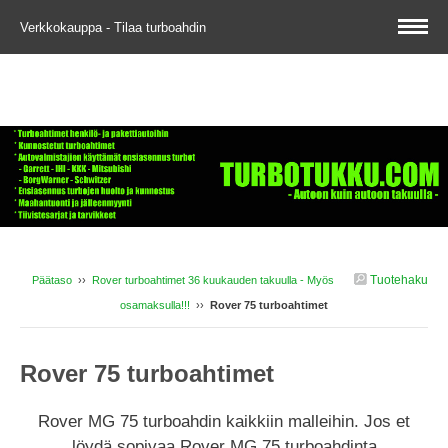
Verkkokauppa - Tilaa turboahdin
Tuotehaku
Päätaso
››
Rover turboahtimet 36 kuukauden takuulla - Myös
osamaksulla!!!
››
Rover 75 turboahtimet
Rover 75 turboahtimet
Rover MG 75 turboahdin kaikkiin malleihin. Jos et
löydä sopivaa Rover MG 75 turboahdinta