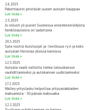
2.6.2025
Pakettiautot piristävät uusien autojen kauppaa
Lue lisää »
2.5.2025
Jo reilusti yli puolet Suomessa ensirekisteröidyistä
henkilöautoista on ladattavia
Lue lisää »
20.3.2025
Sata vuotta Autotuojat ja -teollisuus ry:n ja koko
autoalan historiaa yksissä kansissa
Lue lisää »
12.3.2025
Autoala vaatii valtiolta toimia talouskasvun
vauhdittamiseksi ja autokannan uudistamiseksi
Lue lisää »
17.2.2025
Walley yrityslasku helpottaa yritysasiakkaiden
maksamista - 30 päivää maksuaika
Lue lisää »
12.2.2025
Tuulilasin puhdistaminen on helppo