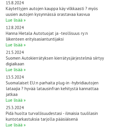
15.8.2024
Käytettyjen autojen kauppa käy vilkkaasti ? myös
uusien autojen kysynnässä orastavaa kasvua
Lue lisää »
12.8.2024
Hanna Hietala Autotuojat ja -teollisuus ry:n
liikenteen erityisasiantuntijaksi
Lue lisää »
21.5.2024
Suomen Autokierrätyksen kierrätysjärjestelmä siirtyy
digiaikaan
Lue lisää »
13.5.2024
Suomalaiset EU:n parhaita plug-in -hybridiautojen
lataajia ? hyvää latausinfran kehitystä kannattaa
jatkaa
Lue lisää »
25.3.2024
Pidä huolta turvallisuudestasi - ilmaisia tuulilasin
kuntotarkastuksia tarjolla pääsiäisenä
Lue lisää »