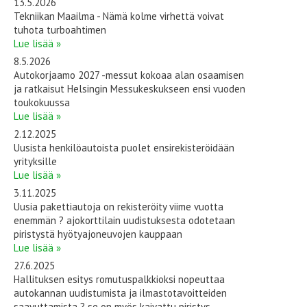
13.5.2026
Tekniikan Maailma - Nämä kolme virhettä voivat
tuhota turboahtimen
Lue lisää »
8.5.2026
Autokorjaamo 2027 -messut kokoaa alan osaamisen
ja ratkaisut Helsingin Messukeskukseen ensi vuoden
toukokuussa
Lue lisää »
2.12.2025
Uusista henkilöautoista puolet ensirekisteröidään
yrityksille
Lue lisää »
3.11.2025
Uusia pakettiautoja on rekisteröity viime vuotta
enemmän ? ajokorttilain uudistuksesta odotetaan
piristystä hyötyajoneuvojen kauppaan
Lue lisää »
27.6.2025
Hallituksen esitys romutuspalkkioksi nopeuttaa
autokannan uudistumista ja ilmastotavoitteiden
saavuttamista ? se on myös kaivattu piristys