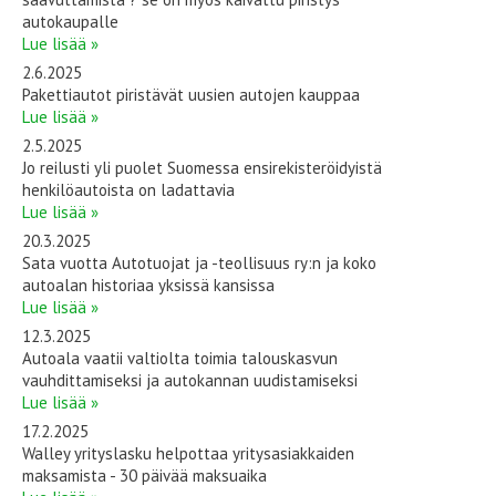
autokaupalle
Lue lisää »
2.6.2025
Pakettiautot piristävät uusien autojen kauppaa
Lue lisää »
2.5.2025
Jo reilusti yli puolet Suomessa ensirekisteröidyistä
henkilöautoista on ladattavia
Lue lisää »
20.3.2025
Sata vuotta Autotuojat ja -teollisuus ry:n ja koko
autoalan historiaa yksissä kansissa
Lue lisää »
12.3.2025
Autoala vaatii valtiolta toimia talouskasvun
vauhdittamiseksi ja autokannan uudistamiseksi
Lue lisää »
17.2.2025
Walley yrityslasku helpottaa yritysasiakkaiden
maksamista - 30 päivää maksuaika