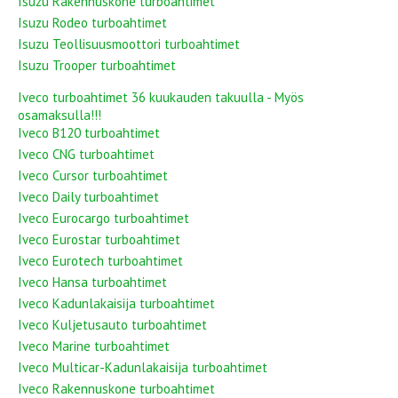
Isuzu Rakennuskone turboahtimet
Isuzu Rodeo turboahtimet
Isuzu Teollisuusmoottori turboahtimet
Isuzu Trooper turboahtimet
Iveco turboahtimet 36 kuukauden takuulla - Myös
osamaksulla!!!
Iveco B120 turboahtimet
Iveco CNG turboahtimet
Iveco Cursor turboahtimet
Iveco Daily turboahtimet
Iveco Eurocargo turboahtimet
Iveco Eurostar turboahtimet
Iveco Eurotech turboahtimet
Iveco Hansa turboahtimet
Iveco Kadunlakaisija turboahtimet
Iveco Kuljetusauto turboahtimet
Iveco Marine turboahtimet
Iveco Multicar-Kadunlakaisija turboahtimet
Iveco Rakennuskone turboahtimet