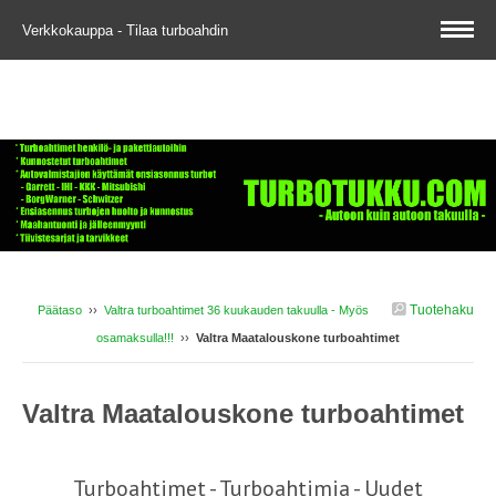
Verkkokauppa - Tilaa turboahdin
Tuotehaku
Päätaso
››
Valtra turboahtimet 36 kuukauden takuulla - Myös
osamaksulla!!!
››
Valtra Maatalouskone turboahtimet
Valtra Maatalouskone turboahtimet
Turboahtimet - Turboahtimia - Uudet