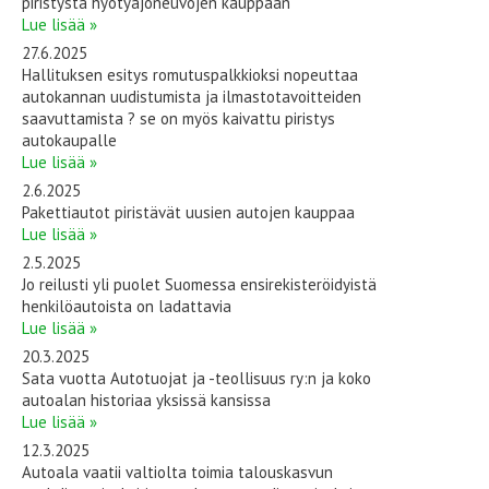
piristystä hyötyajoneuvojen kauppaan
Lue lisää »
27.6.2025
Hallituksen esitys romutuspalkkioksi nopeuttaa
autokannan uudistumista ja ilmastotavoitteiden
saavuttamista ? se on myös kaivattu piristys
autokaupalle
Lue lisää »
2.6.2025
Pakettiautot piristävät uusien autojen kauppaa
Lue lisää »
2.5.2025
Jo reilusti yli puolet Suomessa ensirekisteröidyistä
henkilöautoista on ladattavia
Lue lisää »
20.3.2025
Sata vuotta Autotuojat ja -teollisuus ry:n ja koko
autoalan historiaa yksissä kansissa
Lue lisää »
12.3.2025
Autoala vaatii valtiolta toimia talouskasvun