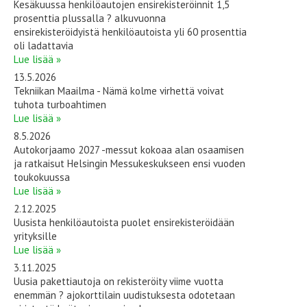
Kesäkuussa henkilöautojen ensirekisteröinnit 1,5
prosenttia plussalla ? alkuvuonna
ensirekisteröidyistä henkilöautoista yli 60 prosenttia
oli ladattavia
Lue lisää »
13.5.2026
Tekniikan Maailma - Nämä kolme virhettä voivat
tuhota turboahtimen
Lue lisää »
8.5.2026
Autokorjaamo 2027 -messut kokoaa alan osaamisen
ja ratkaisut Helsingin Messukeskukseen ensi vuoden
toukokuussa
Lue lisää »
2.12.2025
Uusista henkilöautoista puolet ensirekisteröidään
yrityksille
Lue lisää »
3.11.2025
Uusia pakettiautoja on rekisteröity viime vuotta
enemmän ? ajokorttilain uudistuksesta odotetaan