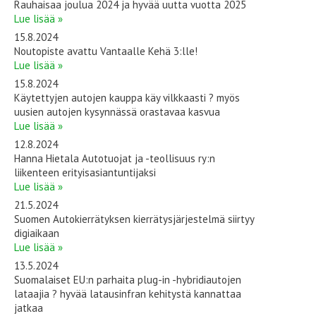
Rauhaisaa joulua 2024 ja hyvää uutta vuotta 2025
Lue lisää »
15.8.2024
Noutopiste avattu Vantaalle Kehä 3:lle!
Lue lisää »
15.8.2024
Käytettyjen autojen kauppa käy vilkkaasti ? myös
uusien autojen kysynnässä orastavaa kasvua
Lue lisää »
12.8.2024
Hanna Hietala Autotuojat ja -teollisuus ry:n
liikenteen erityisasiantuntijaksi
Lue lisää »
21.5.2024
Suomen Autokierrätyksen kierrätysjärjestelmä siirtyy
digiaikaan
Lue lisää »
13.5.2024
Suomalaiset EU:n parhaita plug-in -hybridiautojen
lataajia ? hyvää latausinfran kehitystä kannattaa
jatkaa