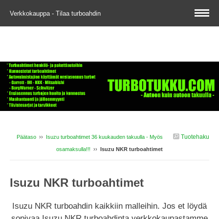
Verkkokauppa - Tilaa turboahdin
Tuotehaku
Päätaso
››
Isuzu turboahtimet 36 kuukauden takuulla - Myös
osamaksulla!!!
››
Isuzu NKR turboahtimet
Isuzu NKR turboahtimet
Isuzu NKR turboahdin kaikkiin malleihin. Jos et löydä
sopivaa Isuzu NKR turboahdinta verkkokaupastamme