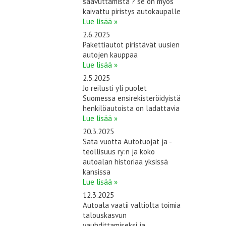
saavuttamista ? se on myös
kaivattu piristys autokaupalle
Lue lisää »
2.6.2025
Pakettiautot piristävät uusien
autojen kauppaa
Lue lisää »
2.5.2025
Jo reilusti yli puolet
Suomessa ensirekisteröidyistä
henkilöautoista on ladattavia
Lue lisää »
20.3.2025
Sata vuotta Autotuojat ja -
teollisuus ry:n ja koko
autoalan historiaa yksissä
kansissa
Lue lisää »
12.3.2025
Autoala vaatii valtiolta toimia
talouskasvun
vauhdittamiseksi ja