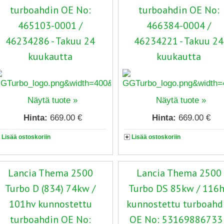
turboahdin OE No:
turboahdin OE No:
465103-0001 /
466384-0004 /
46234286 - Takuu 24
46234221 - Takuu 24
kuukautta
kuukautta
Näytä tuote »
Näytä tuote »
Hinta:
669.00 €
Hinta:
669.00 €
Lisää ostoskoriin
Lisää ostoskoriin
Lancia Thema 2500
Lancia Thema 2500
Turbo D (834) 74kw /
Turbo DS 85kw / 116
101hv kunnostettu
kunnostettu turboahd
turboahdin OE No:
OE No: 53169886733 