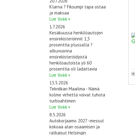
20.7.2026
Klarna ? Fiksumpi tapa ostaa
ja maksaa
Lue lisää »
1.7.2026
Kesäkuussa henkilöautojen
ensirekisteröinnit 1,5
prosenttia plussalla ?
alkuvuonna
ensirekisteröidyistä
henkilöautoista yli 60
prosenttia oli ladattavia
Lue lisää »
13.5.2026
Tekniikan Maailma - Nämä
kolme virhettä voivat tuhota
turboahtimen
Lue lisää »
8.5.2026
Autokorjaamo 2027 -messut
kokoaa alan osaamisen ja
ratkaisut Helsingin