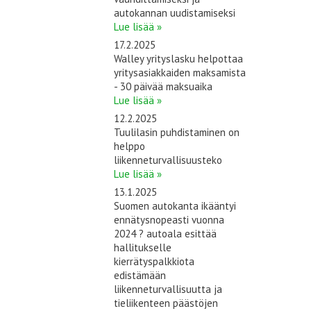
autokannan uudistamiseksi
Lue lisää »
17.2.2025
Walley yrityslasku helpottaa
yritysasiakkaiden maksamista
- 30 päivää maksuaika
Lue lisää »
12.2.2025
Tuulilasin puhdistaminen on
helppo
liikenneturvallisuusteko
Lue lisää »
13.1.2025
Suomen autokanta ikääntyi
ennätysnopeasti vuonna
2024 ? autoala esittää
hallitukselle
kierrätyspalkkiota
edistämään
liikenneturvallisuutta ja
tieliikenteen päästöjen