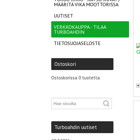
MÄÄRITÄ VIKA MOOTTORISSA
UUTISET
VERKKOKAUPPA - TILAA
TURBOAHDIN
TIETOSUOJASELOSTE
Ostoskori
Ostoskorissa 0 tuotetta.
Turboahdin uutiset