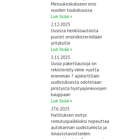
Messukeskukseen ensi
vuoden toukokuussa
Lue lisää »
2.12.2025
Uusista henkilöautoista
puolet ensirekisteröidään
yrityksille
Lue lisää »
3.11.2025
Uusia pakettiautoja on
rekisteröity viime vuotta
enemmän ? ajokorttilain
uudistuksesta odotetaan
piristystä hyötyajoneuvojen
kauppaan
Lue lisää »
27.6.2025
Hallituksen esitys
romutuspalkkioksi nopeuttaa
autokannan uudistumista ja
ilmastotavoitteiden