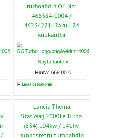
turboahdin OE No:
466384-0004 /
46234221 - Takuu 24
kuukautta
Näytä tuote »
Hinta:
669.00 €
Lisää ostoskoriin
Lancia Thema
hv
Stat.Wag.2000i.e.Turbo
in
(834) 104kw / 141hv
/
kunnostettu turboahdin