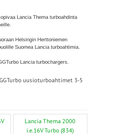
 sopivaa Lancia Thema turboahdinta
ille.
suoraan Helsingin Herttoniemen
uolille Suomea Lancia turboahtimia.
 GGTurbo Lancia turbochargers.
- GGTurbo uusioturboahtimet 3-5
6V
Lancia Thema 2000
i.e.16V Turbo (834)