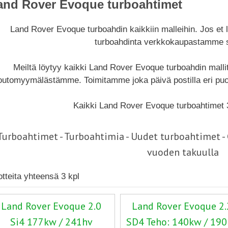
and Rover Evoque turboahtimet
Land Rover Evoque turboahdin kaikkiin malleihin. Jos e
turboahdinta verkkokaupastamme so
Meiltä löytyy kaikki Land Rover Evoque turboahdin malli
outomyymälästämme. Toimitamme joka päivä postilla eri puo
Kaikki Land Rover Evoque turboahtimet 
Turboahtimet - Turboahtimia - Uudet turboahtimet 
vuoden takuulla
otteita yhteensä 3 kpl
Land Rover Evoque 2.0
Land Rover Evoque 2.
Si4 177kw / 241hv
SD4 Teho: 140kw / 19