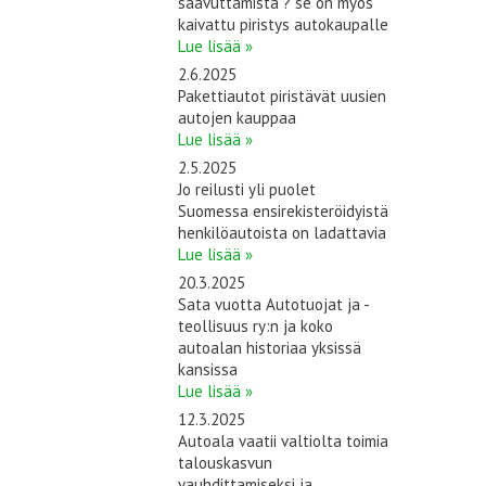
saavuttamista ? se on myös
kaivattu piristys autokaupalle
Lue lisää »
2.6.2025
Pakettiautot piristävät uusien
autojen kauppaa
Lue lisää »
2.5.2025
Jo reilusti yli puolet
Suomessa ensirekisteröidyistä
henkilöautoista on ladattavia
Lue lisää »
20.3.2025
Sata vuotta Autotuojat ja -
teollisuus ry:n ja koko
autoalan historiaa yksissä
kansissa
Lue lisää »
12.3.2025
Autoala vaatii valtiolta toimia
talouskasvun
vauhdittamiseksi ja