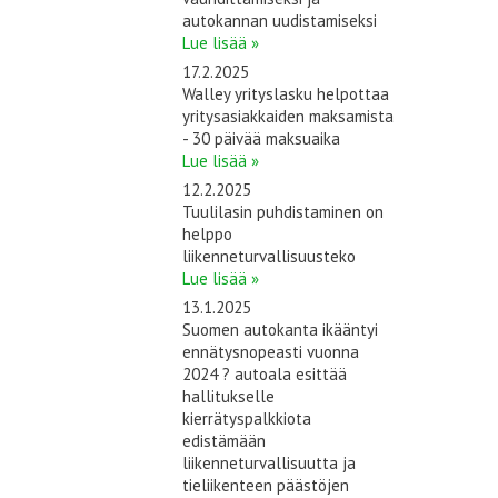
autokannan uudistamiseksi
Lue lisää »
17.2.2025
Walley yrityslasku helpottaa
yritysasiakkaiden maksamista
- 30 päivää maksuaika
Lue lisää »
12.2.2025
Tuulilasin puhdistaminen on
helppo
liikenneturvallisuusteko
Lue lisää »
13.1.2025
Suomen autokanta ikääntyi
ennätysnopeasti vuonna
2024 ? autoala esittää
hallitukselle
kierrätyspalkkiota
edistämään
liikenneturvallisuutta ja
tieliikenteen päästöjen