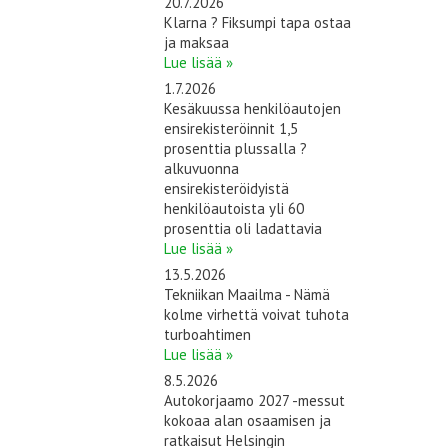
20.7.2026
Klarna ? Fiksumpi tapa ostaa
ja maksaa
Lue lisää »
1.7.2026
Kesäkuussa henkilöautojen
ensirekisteröinnit 1,5
prosenttia plussalla ?
alkuvuonna
ensirekisteröidyistä
henkilöautoista yli 60
prosenttia oli ladattavia
Lue lisää »
13.5.2026
Tekniikan Maailma - Nämä
kolme virhettä voivat tuhota
turboahtimen
Lue lisää »
8.5.2026
Autokorjaamo 2027 -messut
kokoaa alan osaamisen ja
ratkaisut Helsingin