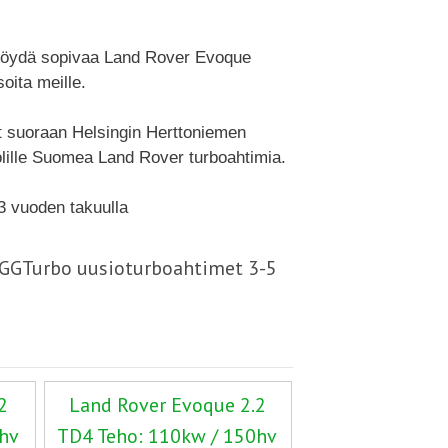
t löydä sopivaa Land Rover Evoque
ita meille.
t suoraan Helsingin Herttoniemen
lille Suomea Land Rover turboahtimia.
3 vuoden takuulla
- GGTurbo uusioturboahtimet 3-5
2
Land Rover Evoque 2.2
0hv
TD4 Teho: 110kw / 150hv