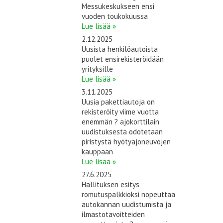
Messukeskukseen ensi
vuoden toukokuussa
Lue lisää »
2.12.2025
Uusista henkilöautoista
puolet ensirekisteröidään
yrityksille
Lue lisää »
3.11.2025
Uusia pakettiautoja on
rekisteröity viime vuotta
enemmän ? ajokorttilain
uudistuksesta odotetaan
piristystä hyötyajoneuvojen
kauppaan
Lue lisää »
27.6.2025
Hallituksen esitys
romutuspalkkioksi nopeuttaa
autokannan uudistumista ja
ilmastotavoitteiden