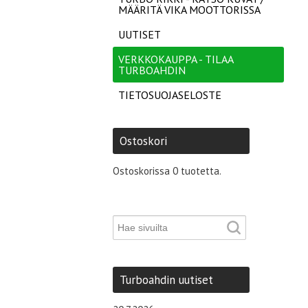
MÄÄRITÄ VIKA MOOTTORISSA
UUTISET
VERKKOKAUPPA - TILAA
TURBOAHDIN
TIETOSUOJASELOSTE
Ostoskori
Ostoskorissa 0 tuotetta.
Turboahdin uutiset