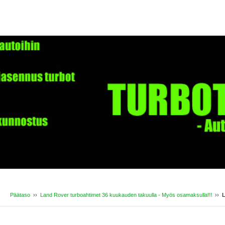
Päätaso
››
Land Rover turboahtimet 36 kuukauden takuulla - Myös osamaksulla!!!
››
L