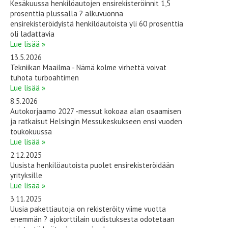
Kesäkuussa henkilöautojen ensirekisteröinnit 1,5
prosenttia plussalla ? alkuvuonna
ensirekisteröidyistä henkilöautoista yli 60 prosenttia
oli ladattavia
Lue lisää »
13.5.2026
Tekniikan Maailma - Nämä kolme virhettä voivat
tuhota turboahtimen
Lue lisää »
8.5.2026
Autokorjaamo 2027 -messut kokoaa alan osaamisen
ja ratkaisut Helsingin Messukeskukseen ensi vuoden
toukokuussa
Lue lisää »
2.12.2025
Uusista henkilöautoista puolet ensirekisteröidään
yrityksille
Lue lisää »
3.11.2025
Uusia pakettiautoja on rekisteröity viime vuotta
enemmän ? ajokorttilain uudistuksesta odotetaan