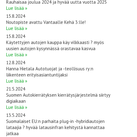
Rauhaisaa joulua 2024 ja hyvää uutta vuotta 2025
Lue lisää »
15.8.2024
Noutopiste avattu Vantaalle Kehä 3:lle!
Lue lisää »
15.8.2024
Käytettyjen autojen kauppa käy vilkkaasti ? myös
uusien autojen kysynnässä orastavaa kasvua
Lue lisää »
12.8.2024
Hanna Hietala Autotuojat ja -teollisuus ry:n
liikenteen erityisasiantuntijaksi
Lue lisää »
21.5.2024
Suomen Autokierrätyksen kierrätysjärjestelmä siirtyy
digiaikaan
Lue lisää »
13.5.2024
Suomalaiset EU:n parhaita plug-in -hybridiautojen
lataajia ? hyvää latausinfran kehitystä kannattaa
jatkaa