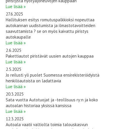
piristystä hyötyajoneuvojen kauppaan
Lue lisää »
27.6.2025
Hallituksen esitys romutuspalkkioksi nopeuttaa
autokannan uudistumista ja ilmastotavoitteiden
saavuttamista ? se on myös kaivattu piristys
autokaupalle
Lue lisää »
2.6.2025
Pakettiautot piristävät uusien autojen kauppaa
Lue lisää »
2.5.2025
Jo reilusti yli puolet Suomessa ensirekisteröidyistä
henkilöautoista on ladattavia
Lue lisää »
20.3.2025
Sata vuotta Autotuojat ja -teollisuus ry:n ja koko
autoalan historiaa yksissä kansissa
Lue lisää »
12.3.2025
Autoala vaatii valtiolta toimia talouskasvun