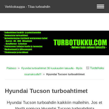
Verkkokauppa - Tilaa turboahdin
Tuotehaku
Päätaso
››
Hyundai turboahtimet 36 kuukauden takuulla - Myös
osamaksulla!!!
››
Hyundai Tucson turboahtimet
Hyundai Tucson turboahtimet
Hyundai Tucson turboahdin kaikkiin malleihin. Jos et
löydä sopivaa Hyundai Tucson turboahdinta