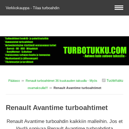
Verkkokauppa - Tilaa turboahdin
Tuotehaku
Päätaso
››
Renault turboahtimet 36 kuukauden takuulla - Myös
osamaksulla!!!
››
Renault Avantime turboahtimet
Renault Avantime turboahtimet
Renault Avantime turboahdin kaikkiin malleihin. Jos et
löydä sopivaa Renault Avantime turboahdinta