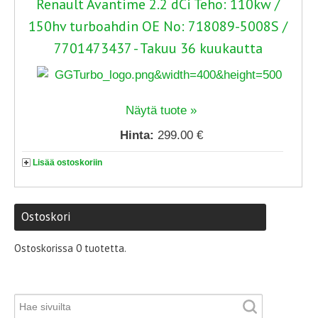
Renault Avantime 2.2 dCi Teho: 110kw /
150hv turboahdin OE No: 718089-5008S /
7701473437 - Takuu 36 kuukautta
Näytä tuote »
Hinta:
299.00 €
Lisää ostoskoriin
Ostoskori
Ostoskorissa 0 tuotetta.