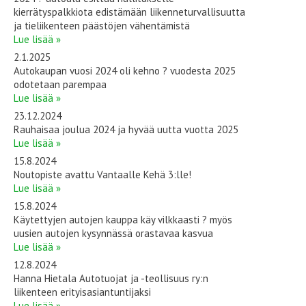
kierrätyspalkkiota edistämään liikenneturvallisuutta
ja tieliikenteen päästöjen vähentämistä
Lue lisää »
2.1.2025
Autokaupan vuosi 2024 oli kehno ? vuodesta 2025
odotetaan parempaa
Lue lisää »
23.12.2024
Rauhaisaa joulua 2024 ja hyvää uutta vuotta 2025
Lue lisää »
15.8.2024
Noutopiste avattu Vantaalle Kehä 3:lle!
Lue lisää »
15.8.2024
Käytettyjen autojen kauppa käy vilkkaasti ? myös
uusien autojen kysynnässä orastavaa kasvua
Lue lisää »
12.8.2024
Hanna Hietala Autotuojat ja -teollisuus ry:n
liikenteen erityisasiantuntijaksi
Lue lisää »