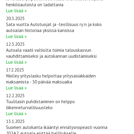
henkilöautoista on ladattavia
Lue lisää »
20.3.2025
Sata vuotta Autotuojat ja -teollisuus ry:n ja koko
autoalan historiaa yksissä kansissa
Lue lisää »
12.3.2025
Autoala vaatii valtiolta toimia talouskasvun
vauhdittamiseksi ja autokannan uudistamiseksi
Lue lisää »
17.2.2025
Walley yrityslasku helpottaa yritysasiakkaiden
maksamista - 30 päivää maksuaika
Lue lisää »
12.2.2025
Tuulilasin puhdistaminen on helppo
liikenneturvallisuusteko
Lue lisää »
13.1.2025
Suomen autokanta ikääntyi ennätysnopeasti vuonna
2024 ? autoala esittää hallitukselle