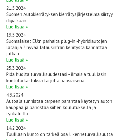
21.5.2024
Suomen Autokierrätyksen kierrätysjärjestelmä siirtyy
digiaikaan
Lue lisää »
13.5.2024
Suomalaiset EU:n parhaita plug-in -hybridiautojen
lataajia ? hyvää latausinfran kehitystä kannattaa
jatkaa
Lue lisää »
25.3.2024
Pidä huolta turvallisuudestasi - ilmaisia tuulilasin
kuntotarkastuksia tarjolla pääsiäisenä
Lue lisää »
4.3.2024
Autoala tunnistaa tarpeen parantaa käytetyn auton
kauppaa ja panostaa siihen koulutuksella ja
työkaluilla
Lue lisää »
14.2.2024
Tuulilasin kunto on tärkeä osa liikenneturvallisuutta