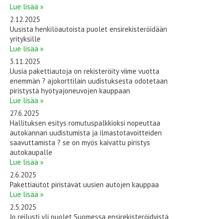
Lue lisää »
2.12.2025
Uusista henkilöautoista puolet ensirekisteröidään
yrityksille
Lue lisää »
3.11.2025
Uusia pakettiautoja on rekisteröity viime vuotta
enemmän ? ajokorttilain uudistuksesta odotetaan
piristystä hyötyajoneuvojen kauppaan
Lue lisää »
27.6.2025
Hallituksen esitys romutuspalkkioksi nopeuttaa
autokannan uudistumista ja ilmastotavoitteiden
saavuttamista ? se on myös kaivattu piristys
autokaupalle
Lue lisää »
2.6.2025
Pakettiautot piristävät uusien autojen kauppaa
Lue lisää »
2.5.2025
Jo reilusti yli puolet Suomessa ensirekisteröidyistä