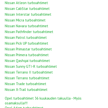
Nissan Atleon turboahtimet
Nissan CabStar turboahtimet
Nissan Interstar turboahtimet
Nissan Micra turboahtimet
Nissan Navara turboahtimet
Nissan Pathfinder turboahtimet
Nissan Patrol turboahtimet
Nissan Pick UP turboahtimet
Nissan Primastar turboahtimet
Nissan Primera turboahtimet
Nissan Qashqai turboahtimet
Nissan Sunny GTI-R turboahtimet
Nissan Terrano II turboahtimet
Nissan Terrano turboahtimet
Nissan Trade turboahtimet
Nissan X-Trail turboahtimet
Opel turboahtimet 36 kuukauden takuulla - Myös
osamaksulla!!!
Opel Adam turboahtimet