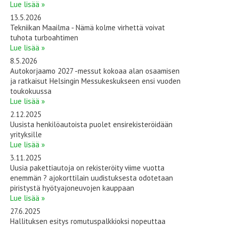
Lue lisää »
13.5.2026
Tekniikan Maailma - Nämä kolme virhettä voivat
tuhota turboahtimen
Lue lisää »
8.5.2026
Autokorjaamo 2027 -messut kokoaa alan osaamisen
ja ratkaisut Helsingin Messukeskukseen ensi vuoden
toukokuussa
Lue lisää »
2.12.2025
Uusista henkilöautoista puolet ensirekisteröidään
yrityksille
Lue lisää »
3.11.2025
Uusia pakettiautoja on rekisteröity viime vuotta
enemmän ? ajokorttilain uudistuksesta odotetaan
piristystä hyötyajoneuvojen kauppaan
Lue lisää »
27.6.2025
Hallituksen esitys romutuspalkkioksi nopeuttaa