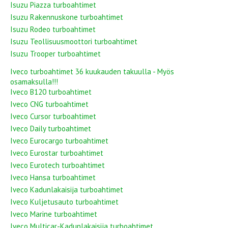
Isuzu Piazza turboahtimet
Isuzu Rakennuskone turboahtimet
Isuzu Rodeo turboahtimet
Isuzu Teollisuusmoottori turboahtimet
Isuzu Trooper turboahtimet
Iveco turboahtimet 36 kuukauden takuulla - Myös
osamaksulla!!!
Iveco B120 turboahtimet
Iveco CNG turboahtimet
Iveco Cursor turboahtimet
Iveco Daily turboahtimet
Iveco Eurocargo turboahtimet
Iveco Eurostar turboahtimet
Iveco Eurotech turboahtimet
Iveco Hansa turboahtimet
Iveco Kadunlakaisija turboahtimet
Iveco Kuljetusauto turboahtimet
Iveco Marine turboahtimet
Iveco Multicar-Kadunlakaisija turboahtimet