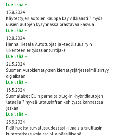
Lue lisää »
15.8.2024
Käytettyjen autojen kauppa käy vilkkaasti ? myös
uusien autojen kysynnässä orastavaa kasvua
Lue lisää »
12.8.2024
Hanna Hietala Autotuojat ja -teollisuus ry:n
liikenteen erityisasiantuntijaksi
Lue lisää »
21.5.2024
Suomen Autokierrätyksen kierrätysjärjestelmä siirtyy
digiaikaan
Lue lisää »
13.5.2024
Suomalaiset EU:n parhaita plug-in -hybridiautojen
lataajia ? hyvää latausinfran kehitystä kannattaa
jatkaa
Lue lisää »
25.3.2024
Pidä huolta turvallisuudestasi - ilmaisia tuulilasin
kuntotarkastuksia tarjolla pääsiäisenä