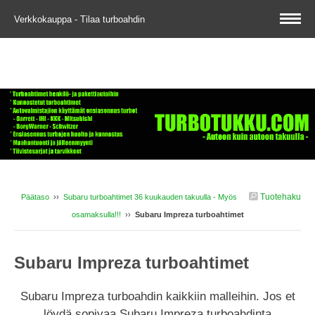
Verkkokauppa - Tilaa turboahdin
Tuotehaku
Päätaso
››
Subaru turboahtimet 36 kuukauden takuulla - Myös
osamaksulla!!!
››
Subaru Impreza turboahtimet
Subaru Impreza turboahtimet
Subaru Impreza turboahdin kaikkiin malleihin. Jos et
löydä sopivaa Subaru Impreza turboahdinta