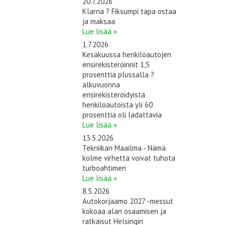
20.7.2026
Klarna ? Fiksumpi tapa ostaa
ja maksaa
Lue lisää »
1.7.2026
Kesäkuussa henkilöautojen
ensirekisteröinnit 1,5
prosenttia plussalla ?
alkuvuonna
ensirekisteröidyistä
henkilöautoista yli 60
prosenttia oli ladattavia
Lue lisää »
13.5.2026
Tekniikan Maailma - Nämä
kolme virhettä voivat tuhota
turboahtimen
Lue lisää »
8.5.2026
Autokorjaamo 2027 -messut
kokoaa alan osaamisen ja
ratkaisut Helsingin