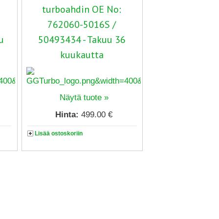
turboahdin OE No:
762060-5016S /
u
50493434 - Takuu 36
kuukautta
Näytä tuote »
Hinta:
499.00 €
Lisää ostoskoriin