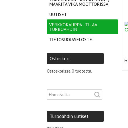
MÄÄRITÄ VIKA MOOTTORISSA
UUTISET
VERKKOKAUPPA - TILAA
TURBOAHDIN
TIETOSUOJASELOSTE
Ostoskori
Ostoskorissa 0 tuotetta.
Turboahdin uutiset