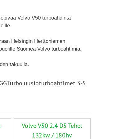
 sopivaa Volvo V50 turboahdinta
ille.
oraan Helsingin Herttoniemen
uolille Suomea Volvo turboahtimia.
den takuulla.
- GGTurbo uusioturboahtimet 3-5
:
Volvo V50 2.4 D5 Teho:
132kw / 180hv