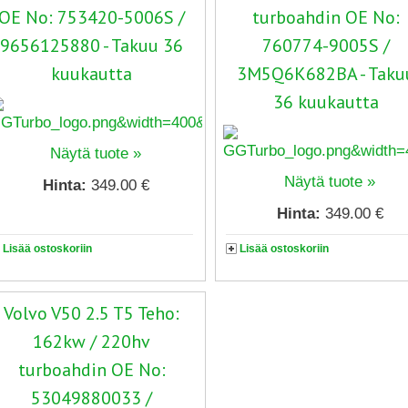
OE No: 753420-5006S /
turboahdin OE No:
9656125880 - Takuu 36
760774-9005S /
kuukautta
3M5Q6K682BA - Taku
36 kuukautta
Näytä tuote »
Näytä tuote »
Hinta:
349.00 €
Hinta:
349.00 €
Lisää ostoskoriin
Lisää ostoskoriin
Volvo V50 2.5 T5 Teho:
162kw / 220hv
turboahdin OE No:
53049880033 /