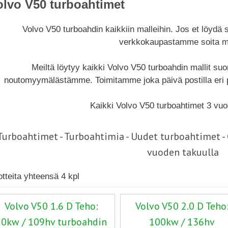
olvo V50 turboahtimet
Volvo V50 turboahdin kaikkiin malleihin. Jos et löydä
verkkokaupastamme soita me
Meiltä löytyy kaikki Volvo V50 turboahdin mallit su
noutomyymälästämme. Toimitamme joka päivä postilla eri p
Kaikki Volvo V50 turboahtimet 3 vuo
Turboahtimet - Turboahtimia - Uudet turboahtimet 
vuoden takuulla
otteita yhteensä 4 kpl
Volvo V50 1.6 D Teho:
Volvo V50 2.0 D Teho
80kw / 109hv turboahdin
100kw / 136hv