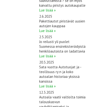
saavuttamista ? se on myös
kaivattu piristys autokaupalle
Lue lisää »
2.6.2025
Pakettiautot piristävät uusien
autojen kauppaa
Lue lisää »
2.5.2025
Jo reilusti yli puolet
Suomessa ensirekisteröidyistä
henkilöautoista on ladattavia
Lue lisää »
20.3.2025
Sata vuotta Autotuojat ja -
teollisuus ry:n ja koko
autoalan historiaa yksissä
kansissa
Lue lisää »
12.3.2025
Autoala vaatii valtiolta toimia
talouskasvun
vauhdittamiseksi ja