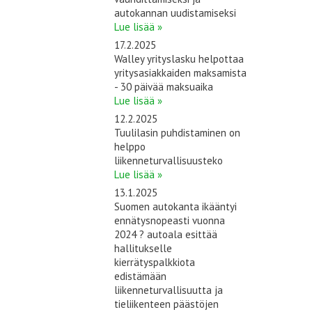
autokannan uudistamiseksi
Lue lisää »
17.2.2025
Walley yrityslasku helpottaa
yritysasiakkaiden maksamista
- 30 päivää maksuaika
Lue lisää »
12.2.2025
Tuulilasin puhdistaminen on
helppo
liikenneturvallisuusteko
Lue lisää »
13.1.2025
Suomen autokanta ikääntyi
ennätysnopeasti vuonna
2024 ? autoala esittää
hallitukselle
kierrätyspalkkiota
edistämään
liikenneturvallisuutta ja
tieliikenteen päästöjen