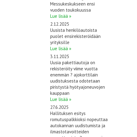
Messukeskukseen ensi
vuoden toukokuussa
Lue lisää »
2.12.2025
Uusista henkilöautoista
puolet ensirekisteröidään
yrityksille
Lue lisää »
3.11.2025
Uusia pakettiautoja on
rekisteröity viime vuotta
enemmän ? ajokorttilain
uudistuksesta odotetaan
piristystä hyötyajoneuvojen
kauppaan
Lue lisää »
27.6.2025
Hallituksen esitys
romutuspalkkioksi nopeuttaa
autokannan uudistumista ja
ilmastotavoitteiden