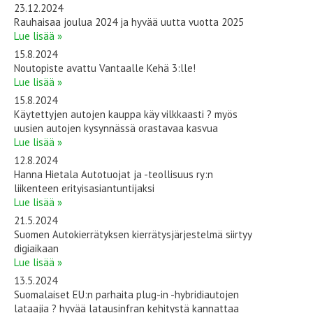
23.12.2024
Rauhaisaa joulua 2024 ja hyvää uutta vuotta 2025
Lue lisää »
15.8.2024
Noutopiste avattu Vantaalle Kehä 3:lle!
Lue lisää »
15.8.2024
Käytettyjen autojen kauppa käy vilkkaasti ? myös
uusien autojen kysynnässä orastavaa kasvua
Lue lisää »
12.8.2024
Hanna Hietala Autotuojat ja -teollisuus ry:n
liikenteen erityisasiantuntijaksi
Lue lisää »
21.5.2024
Suomen Autokierrätyksen kierrätysjärjestelmä siirtyy
digiaikaan
Lue lisää »
13.5.2024
Suomalaiset EU:n parhaita plug-in -hybridiautojen
lataajia ? hyvää latausinfran kehitystä kannattaa