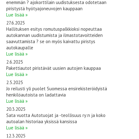
enemmän ? ajokorttilain uudistuksesta odotetaan
piristystä hyötyajoneuvojen kauppaan
Lue lisää »
27.6.2025
Hallituksen esitys romutuspalkkioksi nopeuttaa
autokannan uudistumista ja ilmastotavoitteiden
saavuttamista ? se on myös kaivattu piristys
autokaupalle
Lue lisää »
2.6.2025
Pakettiautot piristävät uusien autojen kauppaa
Lue lisää »
2.5.2025
Jo reilusti yli puolet Suomessa ensirekisteröidyistä
henkilöautoista on ladattavia
Lue lisää »
20.3.2025
Sata vuotta Autotuojat ja -teollisuus ry:n ja koko
autoalan historiaa yksissä kansissa
Lue lisää »
12.3.2025