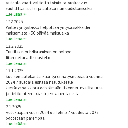
Autoala vaatii valtiolta toimia talouskasvun
vauhdittamiseksi ja autokannan uudistamiseksi
Lue lisää »
17.2.2025
Walley yrityslasku helpottaa yritysasiakkaiden
maksamista - 30 päivää maksuaika
Lue lisää »
12.2.2025
Tuulilasin puhdistaminen on helppo
liikenneturvallisuusteko
Lue lisää »
13.1.2025
Suomen autokanta ikääntyi ennätysnopeasti vuonna
2024 ? autoala esittää hallitukselle
kierrätyspalkkiota edistämään liikenneturvallisuutta
ja tieliikenteen päästöjen vähentämistä
Lue lisää »
2.1.2025
Autokaupan vuosi 2024 oli kehno ? vuodesta 2025
odotetaan parempaa
Lue lisää »