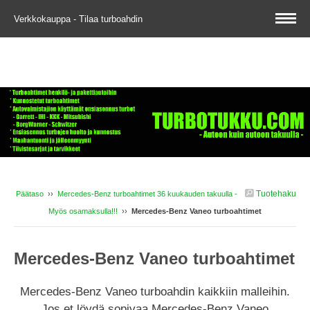
Verkkokauppa - Tilaa turboahdin
Tuotehaku
Päätaso
››
Mercedes-Benz turboahtimet 36 kuukauden takuulla -
Myös osamaksulla!!!
››
Mercedes-Benz Vaneo turboahtimet
Mercedes-Benz Vaneo turboahtimet
Mercedes-Benz Vaneo turboahdin kaikkiin malleihin.
Jos et löydä sopivaa Mercedes-Benz Vaneo