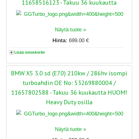
11658516123 - Takuu 36 kuukautta
Näytä tuote »
Hinta:
699.00 €
Lisää ostoskoriin
BMW X5 3.0 sd (E70) 210kw / 286hv isompi
turboahdin OE No: 53269880004 /
11657802588 - Takuu 36 kuukautta HUOM!
Heavy Duty osilla
Näytä tuote »