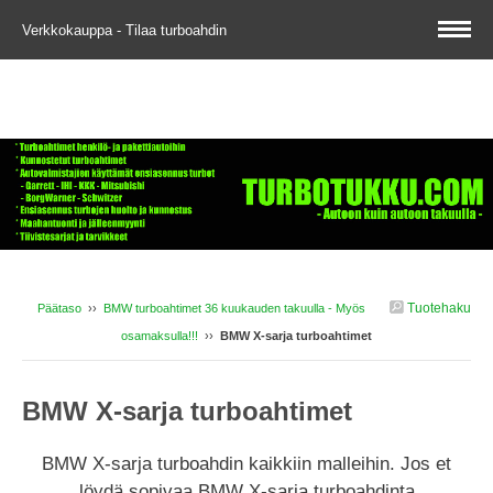
Verkkokauppa - Tilaa turboahdin
Tuotehaku
Päätaso
››
BMW turboahtimet 36 kuukauden takuulla - Myös
osamaksulla!!!
››
BMW X-sarja turboahtimet
BMW X-sarja turboahtimet
BMW X-sarja turboahdin kaikkiin malleihin. Jos et
löydä sopivaa BMW X-sarja turboahdinta