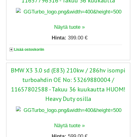
11657796316 - Takuu 36 kuukautta
Näytä tuote »
Hinta:
399.00 €
Lisää ostoskoriin
BMW X3 3.0 sd (E83) 210kw / 286hv isompi
turboahdin OE No: 53269880004 /
11657802588 - Takuu 36 kuukautta HUOM!
Heavy Duty osilla
Näytä tuote »
Hinta:
599.00 €