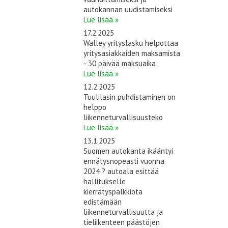
autokannan uudistamiseksi
Lue lisää »
17.2.2025
Walley yrityslasku helpottaa
yritysasiakkaiden maksamista
- 30 päivää maksuaika
Lue lisää »
12.2.2025
Tuulilasin puhdistaminen on
helppo
liikenneturvallisuusteko
Lue lisää »
13.1.2025
Suomen autokanta ikääntyi
ennätysnopeasti vuonna
2024 ? autoala esittää
hallitukselle
kierrätyspalkkiota
edistämään
liikenneturvallisuutta ja
tieliikenteen päästöjen