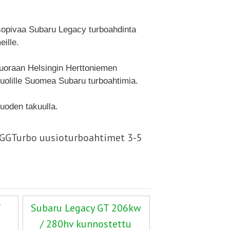
 sopivaa Subaru Legacy turboahdinta
ille.
suoraan Helsingin Herttoniemen
uolille Suomea Subaru turboahtimia.
uoden takuulla.
- GGTurbo uusioturboahtimet 3-5
T
Subaru Legacy GT 206kw
/ 280hv kunnostettu