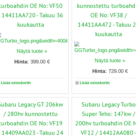
turboahdin OE No: VF50
kunnostettu turboahd
/ 14411AA720 - Takuu 36
OE No: VF38 /
kuukautta
14411AA472 - Takuu 
kuukautta
Näytä tuote »
Näytä tuote »
Hinta:
399.00 €
Hinta:
729.00 €
Lisää ostoskoriin
Lisää ostoskoriin
Subaru Legacy GT 206kw
Subaru Legacy Turbo
/ 280hv kunnostettu
Super Teho: 147kw /
turboahdin OE No: VF19
200hv turboahdin OE 
/ 14409AA023 - Takuu 24
VF12 / 14412AA080 