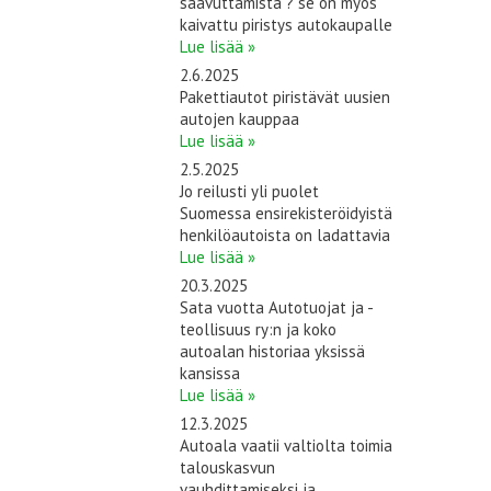
saavuttamista ? se on myös
kaivattu piristys autokaupalle
Lue lisää »
2.6.2025
Pakettiautot piristävät uusien
autojen kauppaa
Lue lisää »
2.5.2025
Jo reilusti yli puolet
Suomessa ensirekisteröidyistä
henkilöautoista on ladattavia
Lue lisää »
20.3.2025
Sata vuotta Autotuojat ja -
teollisuus ry:n ja koko
autoalan historiaa yksissä
kansissa
Lue lisää »
12.3.2025
Autoala vaatii valtiolta toimia
talouskasvun
vauhdittamiseksi ja