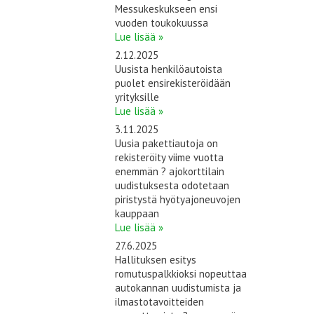
Messukeskukseen ensi
vuoden toukokuussa
Lue lisää »
2.12.2025
Uusista henkilöautoista
puolet ensirekisteröidään
yrityksille
Lue lisää »
3.11.2025
Uusia pakettiautoja on
rekisteröity viime vuotta
enemmän ? ajokorttilain
uudistuksesta odotetaan
piristystä hyötyajoneuvojen
kauppaan
Lue lisää »
27.6.2025
Hallituksen esitys
romutuspalkkioksi nopeuttaa
autokannan uudistumista ja
ilmastotavoitteiden