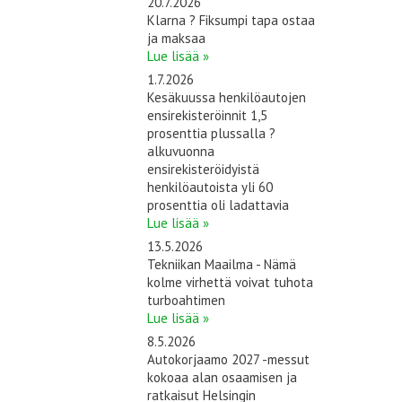
20.7.2026
Klarna ? Fiksumpi tapa ostaa
ja maksaa
Lue lisää »
1.7.2026
Kesäkuussa henkilöautojen
ensirekisteröinnit 1,5
prosenttia plussalla ?
alkuvuonna
ensirekisteröidyistä
henkilöautoista yli 60
prosenttia oli ladattavia
Lue lisää »
13.5.2026
Tekniikan Maailma - Nämä
kolme virhettä voivat tuhota
turboahtimen
Lue lisää »
8.5.2026
Autokorjaamo 2027 -messut
kokoaa alan osaamisen ja
ratkaisut Helsingin