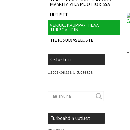
MÄÄRITÄ VIKA MOOTTORISSA
UUTISET
VERKKOKAUPPA - TILAA
TURBOAHDIN
TIETOSUOJASELOSTE
Ostoskori
Ostoskorissa 0 tuotetta.
Turboahdin uutiset