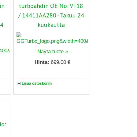
in
turboahdin OE No: VF18
/ 14411AA280 - Takuu 24
24
kuukautta
Näytä tuote »
Hinta:
699.00 €
Lisää ostoskoriin
No:
-