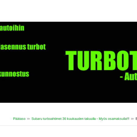
Päätaso
››
Subaru turboahtimet 36 kuukauden takuulla - Myös osamaksulla!!!
››