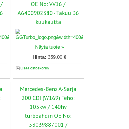
/
OE No: VV16 /
36
A6400902380 - Takuu 36
kuukautta
Näytä tuote »
Hinta:
359.00 €
Lisää ostoskoriin
a
Mercedes-Benz A-Sarja
:
200 CDI (W169) Teho:
103kw / 140hv
turboahdin OE No:
53039887001 /