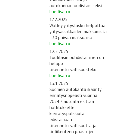
autokannan uudistamiseksi
Lue lisää »
17.2.2025
Walley yrityslasku helpottaa
yritysasiakkaiden maksamista
- 30 päivää maksuaika
Lue lisää »
12.2.2025
Tuulilasin puhdistaminen on
helppo
liikenneturvallisuusteko
Lue lisää »
13.1.2025
Suomen autokanta ikääntyi
ennätysnopeasti vuonna
2024 ? autoala esittää
hallitukselle
kierrätyspalkkiota
edistämään
liikenneturvallisuutta ja
tieliikenteen päästöjen