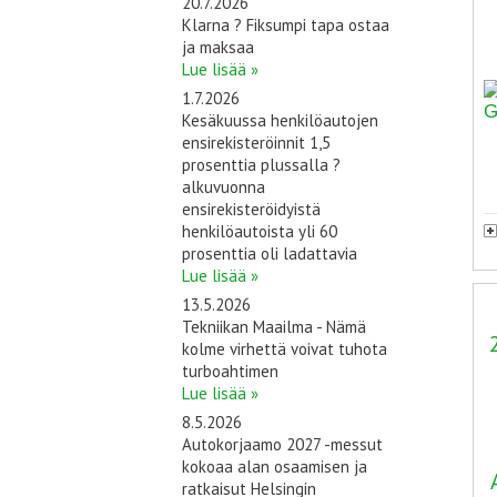
20.7.2026
Klarna ? Fiksumpi tapa ostaa
ja maksaa
Lue lisää »
1.7.2026
Kesäkuussa henkilöautojen
ensirekisteröinnit 1,5
prosenttia plussalla ?
alkuvuonna
ensirekisteröidyistä
henkilöautoista yli 60
prosenttia oli ladattavia
Lue lisää »
13.5.2026
Tekniikan Maailma - Nämä
kolme virhettä voivat tuhota
turboahtimen
Lue lisää »
8.5.2026
Autokorjaamo 2027 -messut
kokoaa alan osaamisen ja
ratkaisut Helsingin