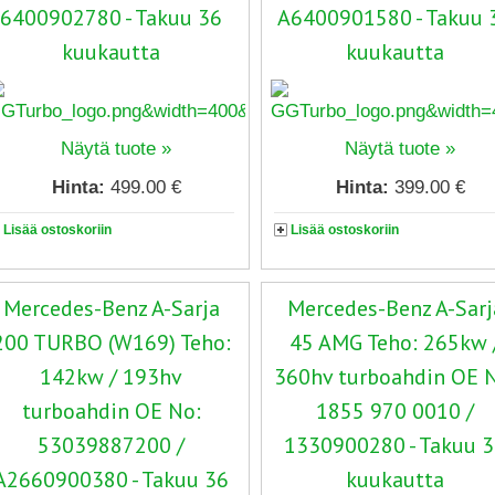
6400902780 - Takuu 36
A6400901580 - Takuu 
kuukautta
kuukautta
Näytä tuote »
Näytä tuote »
Hinta:
499.00 €
Hinta:
399.00 €
Lisää ostoskoriin
Lisää ostoskoriin
Mercedes-Benz A-Sarja
Mercedes-Benz A-Sarj
200 TURBO (W169) Teho:
45 AMG Teho: 265kw 
142kw / 193hv
360hv turboahdin OE 
turboahdin OE No:
1855 970 0010 /
53039887200 /
1330900280 - Takuu 
A2660900380 - Takuu 36
kuukautta