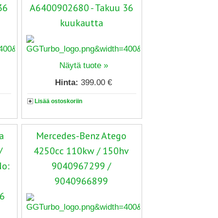
36
A6400902680 - Takuu 36
kuukautta
Näytä tuote »
Hinta:
399.00 €
Lisää ostoskoriin
a
Mercedes-Benz Atego
/
4250cc 110kw / 150hv
No:
9040967299 /
9040966899
36