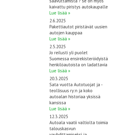
saavuttamista ? se on myös
kaivattu piristys autokaupalle
Lue lisää »
2.6.2025
Pakettiautot piristävät uusien
autojen kauppaa
Lue lisää »
2.5.2025
Jo reilusti yli puolet
Suomessa ensirekisteröidyistä
henkilöautoista on ladattavia
Lue lisää »
20.3.2025
Sata vuotta Autotuojat ja -
teollisuus ry:n ja koko
autoalan historiaa yksissä
kansissa
Lue lisää »
12.3.2025
Autoala vaatii valtiolta toimia
talouskasvun
vauhdittamiseksi ja