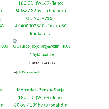
:
160 CDI (W169) Teho:
in
60kw / 82hv turboahdin
/
OE No: VV16 /
36
A6400902380 - Takuu 36
kuukautta
Näytä tuote »
Hinta:
359.00 €
Lisää ostoskoriin
a
Mercedes-Benz A-Sarja
:
180 CDI (W169) Teho:
in
80kw / 109hv turboahdin