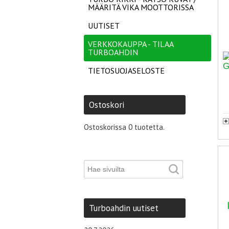
MÄÄRITÄ VIKA MOOTTORISSA
UUTISET
VERKKOKAUPPA - TILAA
TURBOAHDIN
TIETOSUOJASELOSTE
Ostoskori
Ostoskorissa 0 tuotetta.
Turboahdin uutiset