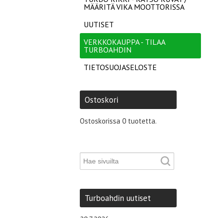
MÄÄRITÄ VIKA MOOTTORISSA
UUTISET
VERKKOKAUPPA - TILAA
TURBOAHDIN
TIETOSUOJASELOSTE
Ostoskori
Ostoskorissa 0 tuotetta.
Turboahdin uutiset