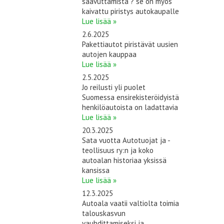
saavuttamista ? se on myös
kaivattu piristys autokaupalle
Lue lisää »
2.6.2025
Pakettiautot piristävät uusien
autojen kauppaa
Lue lisää »
2.5.2025
Jo reilusti yli puolet
Suomessa ensirekisteröidyistä
henkilöautoista on ladattavia
Lue lisää »
20.3.2025
Sata vuotta Autotuojat ja -
teollisuus ry:n ja koko
autoalan historiaa yksissä
kansissa
Lue lisää »
12.3.2025
Autoala vaatii valtiolta toimia
talouskasvun
vauhdittamiseksi ja