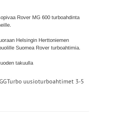
 sopivaa Rover MG 600 turboahdinta
ille.
suoraan Helsingin Herttoniemen
uolille Suomea Rover turboahtimia.
uoden takuulla
- GGTurbo uusioturboahtimet 3-5