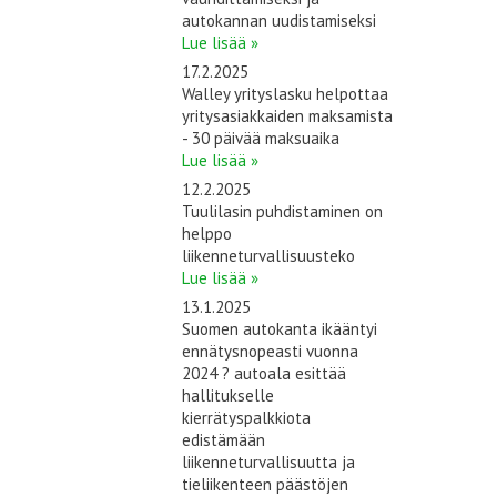
autokannan uudistamiseksi
Lue lisää »
17.2.2025
Walley yrityslasku helpottaa
yritysasiakkaiden maksamista
- 30 päivää maksuaika
Lue lisää »
12.2.2025
Tuulilasin puhdistaminen on
helppo
liikenneturvallisuusteko
Lue lisää »
13.1.2025
Suomen autokanta ikääntyi
ennätysnopeasti vuonna
2024 ? autoala esittää
hallitukselle
kierrätyspalkkiota
edistämään
liikenneturvallisuutta ja
tieliikenteen päästöjen