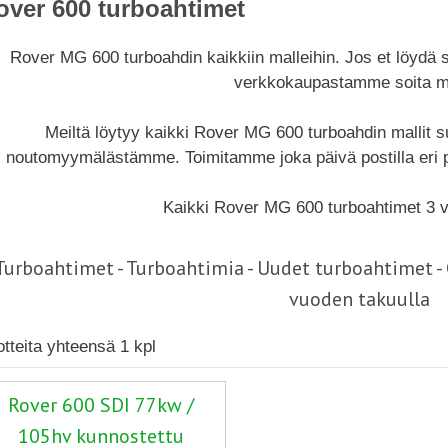
over 600 turboahtimet
Rover MG 600 turboahdin kaikkiin malleihin. Jos et löydä
verkkokaupastamme soita me
Meiltä löytyy kaikki Rover MG 600 turboahdin mallit 
noutomyymälästämme. Toimitamme joka päivä postilla eri p
Kaikki Rover MG 600 turboahtimet 3 v
Turboahtimet - Turboahtimia - Uudet turboahtimet 
vuoden takuulla
otteita yhteensä 1 kpl
Rover 600 SDI 77kw /
105hv kunnostettu