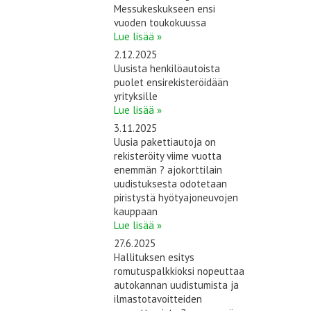
Messukeskukseen ensi
vuoden toukokuussa
Lue lisää »
2.12.2025
Uusista henkilöautoista
puolet ensirekisteröidään
yrityksille
Lue lisää »
3.11.2025
Uusia pakettiautoja on
rekisteröity viime vuotta
enemmän ? ajokorttilain
uudistuksesta odotetaan
piristystä hyötyajoneuvojen
kauppaan
Lue lisää »
27.6.2025
Hallituksen esitys
romutuspalkkioksi nopeuttaa
autokannan uudistumista ja
ilmastotavoitteiden