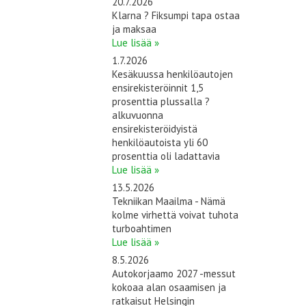
20.7.2026
Klarna ? Fiksumpi tapa ostaa
ja maksaa
Lue lisää »
1.7.2026
Kesäkuussa henkilöautojen
ensirekisteröinnit 1,5
prosenttia plussalla ?
alkuvuonna
ensirekisteröidyistä
henkilöautoista yli 60
prosenttia oli ladattavia
Lue lisää »
13.5.2026
Tekniikan Maailma - Nämä
kolme virhettä voivat tuhota
turboahtimen
Lue lisää »
8.5.2026
Autokorjaamo 2027 -messut
kokoaa alan osaamisen ja
ratkaisut Helsingin