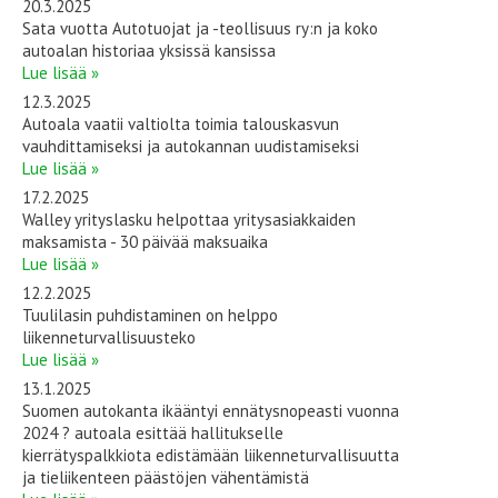
20.3.2025
Sata vuotta Autotuojat ja -teollisuus ry:n ja koko
autoalan historiaa yksissä kansissa
Lue lisää »
12.3.2025
Autoala vaatii valtiolta toimia talouskasvun
vauhdittamiseksi ja autokannan uudistamiseksi
Lue lisää »
17.2.2025
Walley yrityslasku helpottaa yritysasiakkaiden
maksamista - 30 päivää maksuaika
Lue lisää »
12.2.2025
Tuulilasin puhdistaminen on helppo
liikenneturvallisuusteko
Lue lisää »
13.1.2025
Suomen autokanta ikääntyi ennätysnopeasti vuonna
2024 ? autoala esittää hallitukselle
kierrätyspalkkiota edistämään liikenneturvallisuutta
ja tieliikenteen päästöjen vähentämistä