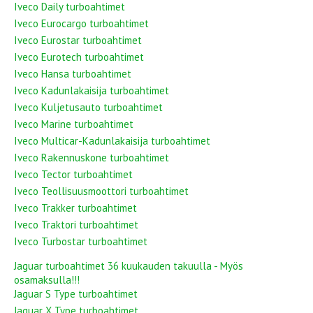
Iveco Daily turboahtimet
Iveco Eurocargo turboahtimet
Iveco Eurostar turboahtimet
Iveco Eurotech turboahtimet
Iveco Hansa turboahtimet
Iveco Kadunlakaisija turboahtimet
Iveco Kuljetusauto turboahtimet
Iveco Marine turboahtimet
Iveco Multicar-Kadunlakaisija turboahtimet
Iveco Rakennuskone turboahtimet
Iveco Tector turboahtimet
Iveco Teollisuusmoottori turboahtimet
Iveco Trakker turboahtimet
Iveco Traktori turboahtimet
Iveco Turbostar turboahtimet
Jaguar turboahtimet 36 kuukauden takuulla - Myös
osamaksulla!!!
Jaguar S Type turboahtimet
Jaguar X Type turboahtimet