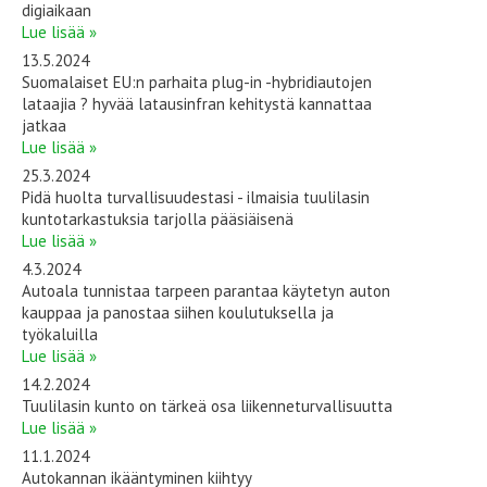
digiaikaan
Lue lisää »
13.5.2024
Suomalaiset EU:n parhaita plug-in -hybridiautojen
lataajia ? hyvää latausinfran kehitystä kannattaa
jatkaa
Lue lisää »
25.3.2024
Pidä huolta turvallisuudestasi - ilmaisia tuulilasin
kuntotarkastuksia tarjolla pääsiäisenä
Lue lisää »
4.3.2024
Autoala tunnistaa tarpeen parantaa käytetyn auton
kauppaa ja panostaa siihen koulutuksella ja
työkaluilla
Lue lisää »
14.2.2024
Tuulilasin kunto on tärkeä osa liikenneturvallisuutta
Lue lisää »
11.1.2024
Autokannan ikääntyminen kiihtyy