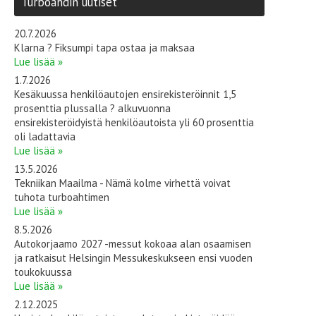
Turboahdin uutiset
20.7.2026
Klarna ? Fiksumpi tapa ostaa ja maksaa
Lue lisää »
1.7.2026
Kesäkuussa henkilöautojen ensirekisteröinnit 1,5
prosenttia plussalla ? alkuvuonna
ensirekisteröidyistä henkilöautoista yli 60 prosenttia
oli ladattavia
Lue lisää »
13.5.2026
Tekniikan Maailma - Nämä kolme virhettä voivat
tuhota turboahtimen
Lue lisää »
8.5.2026
Autokorjaamo 2027 -messut kokoaa alan osaamisen
ja ratkaisut Helsingin Messukeskukseen ensi vuoden
toukokuussa
Lue lisää »
2.12.2025