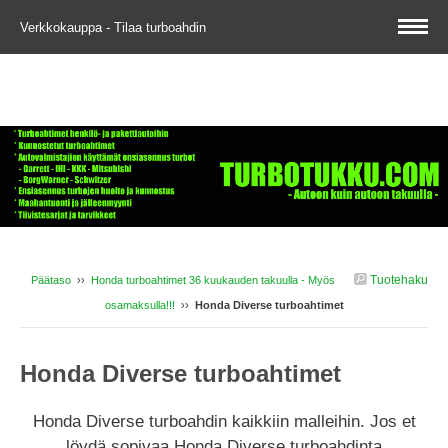
Verkkokauppa - Tilaa turboahdin
Tuotehaku
Päätaso
››
Honda turboahtimet 36 kuukauden takuulla - Myös
osamaksulla!!!
››
Honda Diverse turboahtimet
Honda Diverse turboahtimet
Honda Diverse turboahdin kaikkiin malleihin. Jos et
löydä sopivaa Honda Diverse turboahdinta