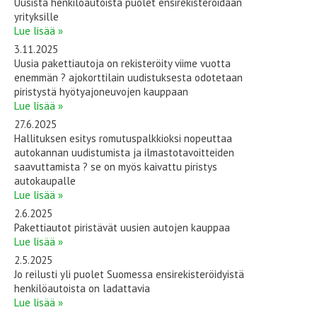
Uusista henkilöautoista puolet ensirekisteröidään
yrityksille
Lue lisää »
3.11.2025
Uusia pakettiautoja on rekisteröity viime vuotta
enemmän ? ajokorttilain uudistuksesta odotetaan
piristystä hyötyajoneuvojen kauppaan
Lue lisää »
27.6.2025
Hallituksen esitys romutuspalkkioksi nopeuttaa
autokannan uudistumista ja ilmastotavoitteiden
saavuttamista ? se on myös kaivattu piristys
autokaupalle
Lue lisää »
2.6.2025
Pakettiautot piristävät uusien autojen kauppaa
Lue lisää »
2.5.2025
Jo reilusti yli puolet Suomessa ensirekisteröidyistä
henkilöautoista on ladattavia
Lue lisää »