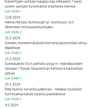
Käytettyjen autojen kauppa käy vilkkaasti ? myös
uusien autojen kysynnässä orastavaa kasvua
Lue lisää »
12.8.2024
Hanna Hietala Autotuojat ja -teollisuus ry:n
liikenteen erityisasiantuntijaksi
Lue lisää »
21.5.2024
Suomen Autokierrätyksen kierrätysjärjestelmä siirtyy
digiaikaan
Lue lisää »
13.5.2024
Suomalaiset EU:n parhaita plug-in -hybridiautojen
lataajia ? hyvää latausinfran kehitystä kannattaa
jatkaa
Lue lisää »
25.3.2024
Pidä huolta turvallisuudestasi - ilmaisia tuulilasin
kuntotarkastuksia tarjolla pääsiäisenä
Lue lisää »
4.3.2024