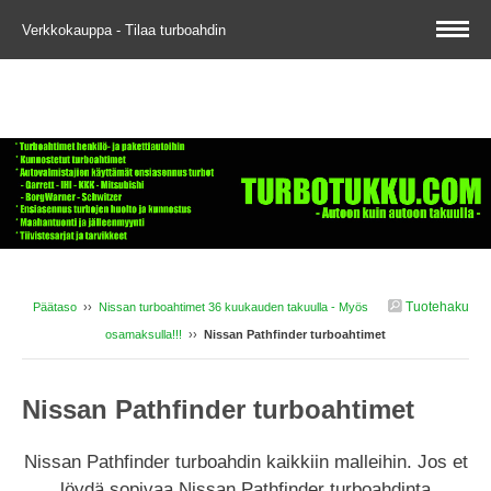
Verkkokauppa - Tilaa turboahdin
Tuotehaku
Päätaso
››
Nissan turboahtimet 36 kuukauden takuulla - Myös
osamaksulla!!!
››
Nissan Pathfinder turboahtimet
Nissan Pathfinder turboahtimet
Nissan Pathfinder turboahdin kaikkiin malleihin. Jos et
löydä sopivaa Nissan Pathfinder turboahdinta