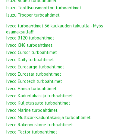
Isuzu Rodeo turboahtimet
Isuzu Teollisuusmoottori turboahtimet
Isuzu Trooper turboahtimet
Iveco turboahtimet 36 kuukauden takuulla - Myös
osamaksulla!!!
Iveco B120 turboahtimet
Iveco CNG turboahtimet
Iveco Cursor turboahtimet
Iveco Daily turboahtimet
Iveco Eurocargo turboahtimet
Iveco Eurostar turboahtimet
Iveco Eurotech turboahtimet
Iveco Hansa turboahtimet
Iveco Kadunlakaisija turboahtimet
Iveco Kuljetusauto turboahtimet
Iveco Marine turboahtimet
Iveco Multicar-Kadunlakaisija turboahtimet
Iveco Rakennuskone turboahtimet
Iveco Tector turboahtimet