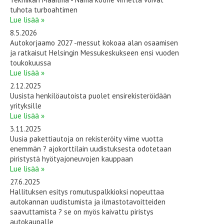
tuhota turboahtimen
Lue lisää »
8.5.2026
Autokorjaamo 2027 -messut kokoaa alan osaamisen
ja ratkaisut Helsingin Messukeskukseen ensi vuoden
toukokuussa
Lue lisää »
2.12.2025
Uusista henkilöautoista puolet ensirekisteröidään
yrityksille
Lue lisää »
3.11.2025
Uusia pakettiautoja on rekisteröity viime vuotta
enemmän ? ajokorttilain uudistuksesta odotetaan
piristystä hyötyajoneuvojen kauppaan
Lue lisää »
27.6.2025
Hallituksen esitys romutuspalkkioksi nopeuttaa
autokannan uudistumista ja ilmastotavoitteiden
saavuttamista ? se on myös kaivattu piristys
autokaupalle