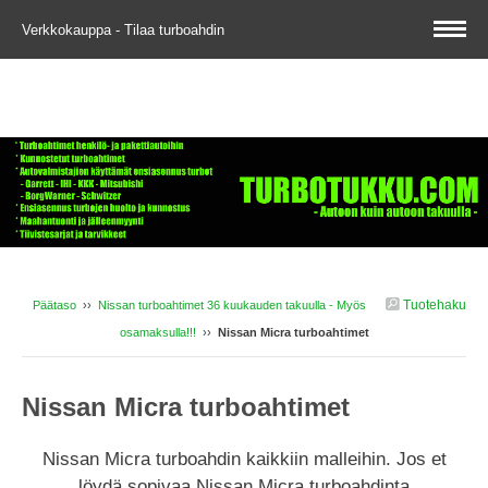
Verkkokauppa - Tilaa turboahdin
Tuotehaku
Päätaso
››
Nissan turboahtimet 36 kuukauden takuulla - Myös
osamaksulla!!!
››
Nissan Micra turboahtimet
Nissan Micra turboahtimet
Nissan Micra turboahdin kaikkiin malleihin. Jos et
löydä sopivaa Nissan Micra turboahdinta