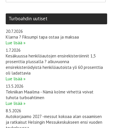
Turboahdin uutiset
20.7.2026
Klarna ? Fiksumpi tapa ostaa ja maksaa
Lue lisää »
1.7.2026
Kesäkuussa henkilöautojen ensirekisteröinnit 1,5
prosenttia plussalla ? alkuvuonna
ensirekisteröidyistä henkilöautoista yli 60 prosenttia
oli ladattavia
Lue lisää »
13.5.2026
Tekniikan Maailma - Nämä kolme virhettä voivat
tuhota turboahtimen
Lue lisää »
8.5.2026
Autokorjaamo 2027 -messut kokoaa alan osaamisen
ja ratkaisut Helsingin Messukeskukseen ensi vuoden
toukokuussa