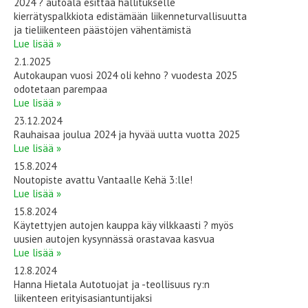
2024 ? autoala esittää hallitukselle
kierrätyspalkkiota edistämään liikenneturvallisuutta
ja tieliikenteen päästöjen vähentämistä
Lue lisää »
2.1.2025
Autokaupan vuosi 2024 oli kehno ? vuodesta 2025
odotetaan parempaa
Lue lisää »
23.12.2024
Rauhaisaa joulua 2024 ja hyvää uutta vuotta 2025
Lue lisää »
15.8.2024
Noutopiste avattu Vantaalle Kehä 3:lle!
Lue lisää »
15.8.2024
Käytettyjen autojen kauppa käy vilkkaasti ? myös
uusien autojen kysynnässä orastavaa kasvua
Lue lisää »
12.8.2024
Hanna Hietala Autotuojat ja -teollisuus ry:n
liikenteen erityisasiantuntijaksi