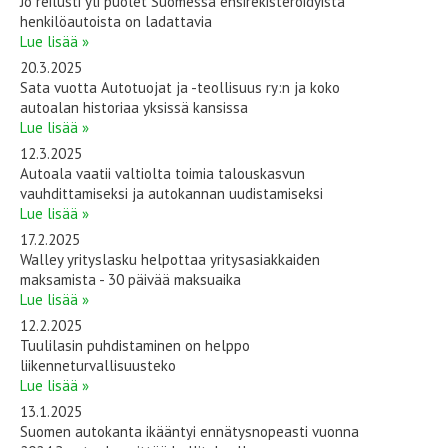
Jo reilusti yli puolet Suomessa ensirekisteröidyistä
henkilöautoista on ladattavia
Lue lisää »
20.3.2025
Sata vuotta Autotuojat ja -teollisuus ry:n ja koko
autoalan historiaa yksissä kansissa
Lue lisää »
12.3.2025
Autoala vaatii valtiolta toimia talouskasvun
vauhdittamiseksi ja autokannan uudistamiseksi
Lue lisää »
17.2.2025
Walley yrityslasku helpottaa yritysasiakkaiden
maksamista - 30 päivää maksuaika
Lue lisää »
12.2.2025
Tuulilasin puhdistaminen on helppo
liikenneturvallisuusteko
Lue lisää »
13.1.2025
Suomen autokanta ikääntyi ennätysnopeasti vuonna