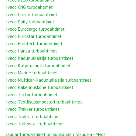
Iveco CNG turboahtimet
Iveco Cursor turboahtimet
Iveco Daily turboahtimet
Iveco Eurocargo turboahtimet
Iveco Eurostar turboahtimet
Iveco Eurotech turboahtimet
Iveco Hansa turboahtimet
Iveco Kadunlakaisija turboahtimet
Iveco Kuljetusauto turboahtimet
Iveco Marine turboahtimet
Iveco Multicar-Kadunlakaisija turboahtimet
Iveco Rakennuskone turboahtimet
Iveco Tector turboahtimet
Iveco Teollisuusmoottori turboahtimet
Iveco Trakker turboahtimet
Iveco Traktori turboahtimet
Iveco Turbostar turboahtimet
Jaguar turboahtimet 36 kuukauden takuulla - Myös