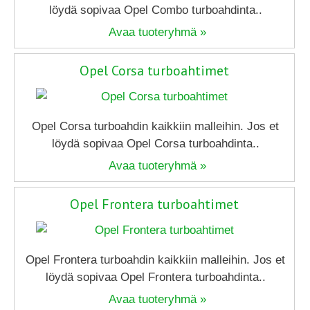
löydä sopivaa Opel Combo turboahdinta..
Avaa tuoteryhmä »
Opel Corsa turboahtimet
Opel Corsa turboahdin kaikkiin malleihin. Jos et
löydä sopivaa Opel Corsa turboahdinta..
Avaa tuoteryhmä »
Opel Frontera turboahtimet
Opel Frontera turboahdin kaikkiin malleihin. Jos et
löydä sopivaa Opel Frontera turboahdinta..
Avaa tuoteryhmä »