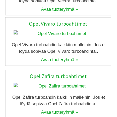
löydä sopivaa Opel Vectra turboahdinta..
Avaa tuoteryhmä »
Opel Vivaro turboahtimet
Opel Vivaro turboahdin kaikkiin malleihin. Jos et
löydä sopivaa Opel Vivaro turboahdinta..
Avaa tuoteryhmä »
Opel Zafira turboahtimet
Opel Zafira turboahdin kaikkiin malleihin. Jos et
löydä sopivaa Opel Zafira turboahdinta..
Avaa tuoteryhmä »