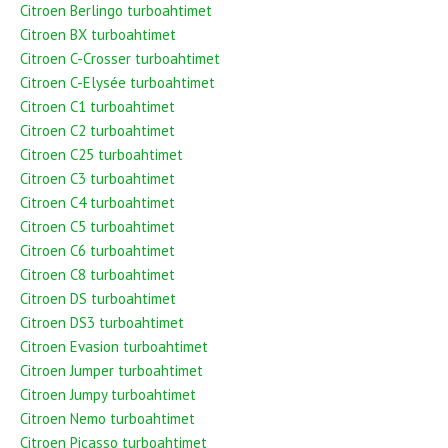
Citroen Berlingo turboahtimet
Citroen BX turboahtimet
Citroen C-Crosser turboahtimet
Citroen C-Elysée turboahtimet
Citroen C1 turboahtimet
Citroen C2 turboahtimet
Citroen C25 turboahtimet
Citroen C3 turboahtimet
Citroen C4 turboahtimet
Citroen C5 turboahtimet
Citroen C6 turboahtimet
Citroen C8 turboahtimet
Citroen DS turboahtimet
Citroen DS3 turboahtimet
Citroen Evasion turboahtimet
Citroen Jumper turboahtimet
Citroen Jumpy turboahtimet
Citroen Nemo turboahtimet
Citroen Picasso turboahtimet