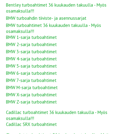
Bentley turboahtimet 36 kuukauden takuulla - Myös
osamaksulla!!!
BMW turboahdin tiiviste- ja asennussarjat
BMW turboahtimet 36 kuukauden takuulla - Myös
osamaksulla!!!
BMW 1-sarja turboahtimet
BMW 2-sarja turboahtimet
BMW 3-sarja turboahtimet
BMW 4-sarja turboahtimet
BMW 5-sarja turboahtimet
BMW 6-sarja turboahtimet
BMW 7-sarja turboahtimet
BMW M-sarja turboahtimet
BMW X-sarja turboahtimet
BMW Z-sarja turboahtimet
Cadillac turboahtimet 36 kuukauden takuulla - Myös
osamaksulla!!!
Cadillac SRX turboahtimet