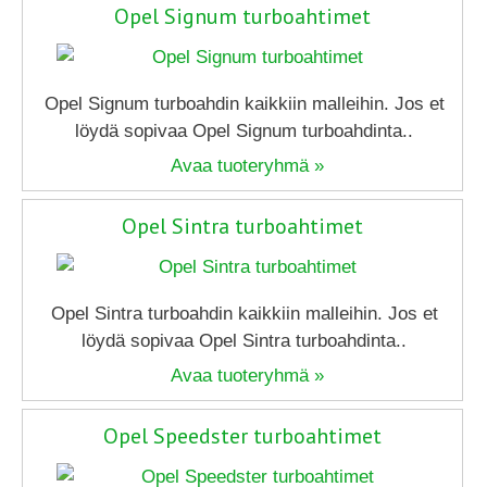
Opel Signum turboahtimet
Opel Signum turboahdin kaikkiin malleihin. Jos et
löydä sopivaa Opel Signum turboahdinta..
Avaa tuoteryhmä »
Opel Sintra turboahtimet
Opel Sintra turboahdin kaikkiin malleihin. Jos et
löydä sopivaa Opel Sintra turboahdinta..
Avaa tuoteryhmä »
Opel Speedster turboahtimet