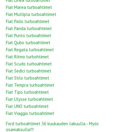
Fiat Linea turboahtimet
Fiat Marea turboahtimet
Fiat Multipla turboahtimet
Fiat Palio turboahtimet
Fiat Panda turboahtimet
Fiat Punto turboahtimet
Fiat Qubo turboahtimet
Fiat Regata turboahtimet
Fiat Ritmo turbohtimet
Fiat Scudo turboahtimet
Fiat Sedici turboahtimet
Fiat Stilo turboahtimet
Fiat Tempra turboahtimet
Fiat Tipo turboahtimet
Fiat Ulysse turboahtimet
Fiat UNO turboahtimet
Fiat Viaggio turboahtimet
Ford turboahtimet 36 kuukauden takuulla - Myös
osamaksulla!!!