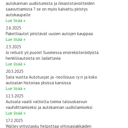
autokannan uudistumista ja ilmastotavoitteiden
saavuttamista ? se on myös kaivattu piristys
autokaupalle
Lue lisää »
2.6.2025
Pakettiautot piristävät uusien autojen kauppaa
Lue lisää »
2.5.2025
Jo reilusti yli puolet Suomessa ensirekisteröidyistä
henkilöautoista on ladattavia
Lue lisää »
20.3.2025
Sata vuotta Autotuojat ja -teollisuus ry:n ja koko
autoalan historiaa yksissä kansissa
Lue lisää »
12.3.2025
Autoala vaatii valtiolta toimia talouskasvun
vauhdittamiseksi ja autokannan uudistamiseksi
Lue lisää »
17.2.2025
Walley yrityslasku helpottaa yritysasiakkaiden