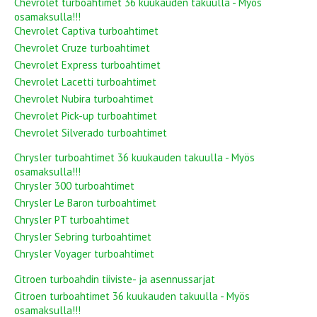
Chevrolet turboahtimet 36 kuukauden takuulla - Myös
osamaksulla!!!
Chevrolet Captiva turboahtimet
Chevrolet Cruze turboahtimet
Chevrolet Express turboahtimet
Chevrolet Lacetti turboahtimet
Chevrolet Nubira turboahtimet
Chevrolet Pick-up turboahtimet
Chevrolet Silverado turboahtimet
Chrysler turboahtimet 36 kuukauden takuulla - Myös
osamaksulla!!!
Chrysler 300 turboahtimet
Chrysler Le Baron turboahtimet
Chrysler PT turboahtimet
Chrysler Sebring turboahtimet
Chrysler Voyager turboahtimet
Citroen turboahdin tiiviste- ja asennussarjat
Citroen turboahtimet 36 kuukauden takuulla - Myös
osamaksulla!!!