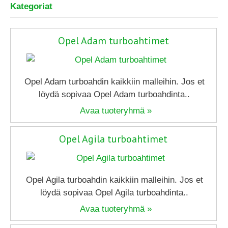
Kategoriat
Opel Adam turboahtimet
Opel Adam turboahdin kaikkiin malleihin. Jos et
löydä sopivaa Opel Adam turboahdinta..
Avaa tuoteryhmä »
Opel Agila turboahtimet
Opel Agila turboahdin kaikkiin malleihin. Jos et
löydä sopivaa Opel Agila turboahdinta..
Avaa tuoteryhmä »