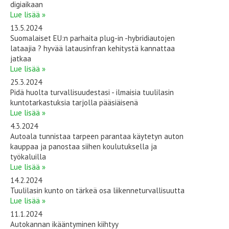
digiaikaan
Lue lisää »
13.5.2024
Suomalaiset EU:n parhaita plug-in -hybridiautojen
lataajia ? hyvää latausinfran kehitystä kannattaa
jatkaa
Lue lisää »
25.3.2024
Pidä huolta turvallisuudestasi - ilmaisia tuulilasin
kuntotarkastuksia tarjolla pääsiäisenä
Lue lisää »
4.3.2024
Autoala tunnistaa tarpeen parantaa käytetyn auton
kauppaa ja panostaa siihen koulutuksella ja
työkaluilla
Lue lisää »
14.2.2024
Tuulilasin kunto on tärkeä osa liikenneturvallisuutta
Lue lisää »
11.1.2024
Autokannan ikääntyminen kiihtyy