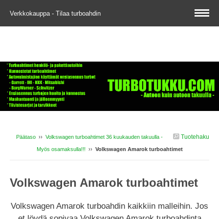
Verkkokauppa - Tilaa turboahdin
Tuotehaku
Päätaso
››
Volkswagen turboahtimet 36 kuukauden takuulla -
Myös osamaksulla!!!
››
Volkswagen Amarok turboahtimet
Volkswagen Amarok turboahtimet
Volkswagen Amarok turboahdin kaikkiin malleihin. Jos
et löydä sopivaa Volkswagen Amarok turboahdinta