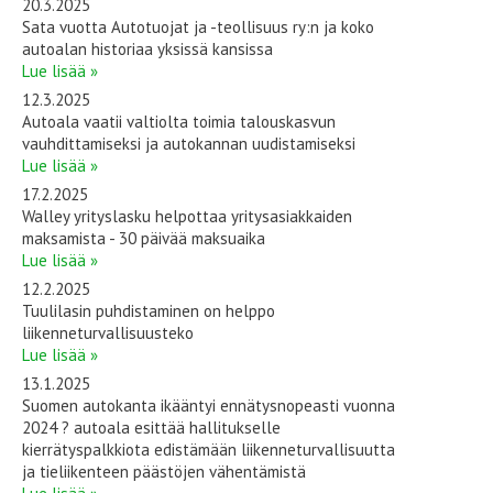
20.3.2025
Sata vuotta Autotuojat ja -teollisuus ry:n ja koko
autoalan historiaa yksissä kansissa
Lue lisää »
12.3.2025
Autoala vaatii valtiolta toimia talouskasvun
vauhdittamiseksi ja autokannan uudistamiseksi
Lue lisää »
17.2.2025
Walley yrityslasku helpottaa yritysasiakkaiden
maksamista - 30 päivää maksuaika
Lue lisää »
12.2.2025
Tuulilasin puhdistaminen on helppo
liikenneturvallisuusteko
Lue lisää »
13.1.2025
Suomen autokanta ikääntyi ennätysnopeasti vuonna
2024 ? autoala esittää hallitukselle
kierrätyspalkkiota edistämään liikenneturvallisuutta
ja tieliikenteen päästöjen vähentämistä