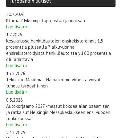
Turboahdin uutiset
20.7.2026
Klarna ? Fiksumpi tapa ostaa ja maksaa
Lue lisää »
1.7.2026
Kesäkuussa henkilöautojen ensirekisteröinnit 1,5
prosenttia plussalla ? alkuvuonna
ensirekisteröidyistä henkilöautoista yli 60 prosenttia
oli ladattavia
Lue lisää »
13.5.2026
Tekniikan Maailma - Nämä kolme virhettä voivat
tuhota turboahtimen
Lue lisää »
8.5.2026
Autokorjaamo 2027 -messut kokoaa alan osaamisen
ja ratkaisut Helsingin Messukeskukseen ensi vuoden
toukokuussa
Lue lisää »
2.12.2025