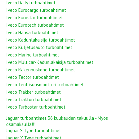
Iveco Daily turboahtimet
Iveco Eurocargo turboahtimet
Iveco Eurostar turboahtimet
Iveco Eurotech turboahtimet
Iveco Hansa turboahtimet
Iveco Kadunlakaisija turboahtimet
Iveco Kuljetusauto turboahtimet
Iveco Marine turboahtimet
Iveco Multicar-Kadunlakaisija turboahtimet
Iveco Rakennuskone turboahtimet
Iveco Tector turboahtimet
Iveco Teollisuusmoottori turboahtimet
Iveco Trakker turboahtimet
Iveco Traktori turboahtimet
Iveco Turbostar turboahtimet
Jaguar turboahtimet 36 kuukauden takuulla - Myös
osamaksulla!!!
Jaguar S Type turboahtimet
Jaguar X Type turboahtimet