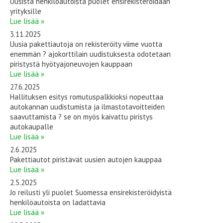
Uusista henkilöautoista puolet ensirekisteröidään
yrityksille
Lue lisää »
3.11.2025
Uusia pakettiautoja on rekisteröity viime vuotta
enemmän ? ajokorttilain uudistuksesta odotetaan
piristystä hyötyajoneuvojen kauppaan
Lue lisää »
27.6.2025
Hallituksen esitys romutuspalkkioksi nopeuttaa
autokannan uudistumista ja ilmastotavoitteiden
saavuttamista ? se on myös kaivattu piristys
autokaupalle
Lue lisää »
2.6.2025
Pakettiautot piristävät uusien autojen kauppaa
Lue lisää »
2.5.2025
Jo reilusti yli puolet Suomessa ensirekisteröidyistä
henkilöautoista on ladattavia
Lue lisää »