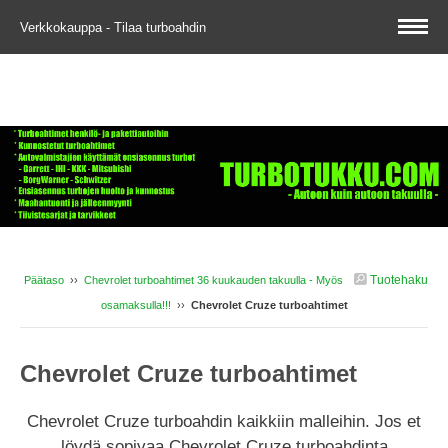
Verkkokauppa - Tilaa turboahdin
Tuotehaku
Päätaso
››
Chevrolet turboahtimet 36 kuukauden takuulla - Myös
osamaksulla!!!
››
Chevrolet Cruze turboahtimet
Chevrolet Cruze turboahtimet
Chevrolet Cruze turboahdin kaikkiin malleihin. Jos et
löydä sopivaa Chevrolet Cruze turboahdinta