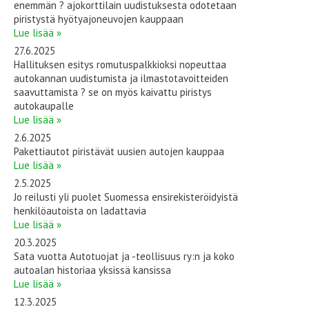
enemmän ? ajokorttilain uudistuksesta odotetaan
piristystä hyötyajoneuvojen kauppaan
Lue lisää »
27.6.2025
Hallituksen esitys romutuspalkkioksi nopeuttaa
autokannan uudistumista ja ilmastotavoitteiden
saavuttamista ? se on myös kaivattu piristys
autokaupalle
Lue lisää »
2.6.2025
Pakettiautot piristävät uusien autojen kauppaa
Lue lisää »
2.5.2025
Jo reilusti yli puolet Suomessa ensirekisteröidyistä
henkilöautoista on ladattavia
Lue lisää »
20.3.2025
Sata vuotta Autotuojat ja -teollisuus ry:n ja koko
autoalan historiaa yksissä kansissa
Lue lisää »
12.3.2025