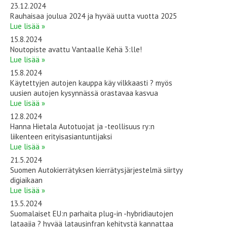
23.12.2024
Rauhaisaa joulua 2024 ja hyvää uutta vuotta 2025
Lue lisää »
15.8.2024
Noutopiste avattu Vantaalle Kehä 3:lle!
Lue lisää »
15.8.2024
Käytettyjen autojen kauppa käy vilkkaasti ? myös
uusien autojen kysynnässä orastavaa kasvua
Lue lisää »
12.8.2024
Hanna Hietala Autotuojat ja -teollisuus ry:n
liikenteen erityisasiantuntijaksi
Lue lisää »
21.5.2024
Suomen Autokierrätyksen kierrätysjärjestelmä siirtyy
digiaikaan
Lue lisää »
13.5.2024
Suomalaiset EU:n parhaita plug-in -hybridiautojen
lataajia ? hyvää latausinfran kehitystä kannattaa