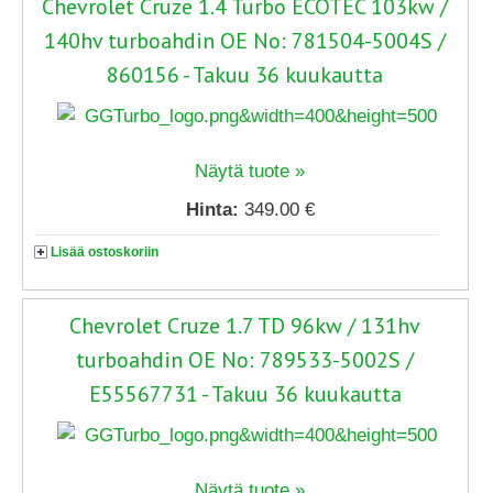
Chevrolet Cruze 1.4 Turbo ECOTEC 103kw /
140hv turboahdin OE No: 781504-5004S /
860156 - Takuu 36 kuukautta
Näytä tuote »
Hinta:
349.00 €
Lisää ostoskoriin
Chevrolet Cruze 1.7 TD 96kw / 131hv
turboahdin OE No: 789533-5002S /
E55567731 - Takuu 36 kuukautta
Näytä tuote »