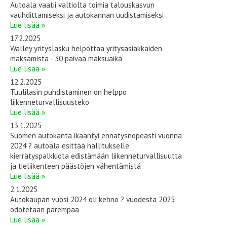
Autoala vaatii valtiolta toimia talouskasvun
vauhdittamiseksi ja autokannan uudistamiseksi
Lue lisää »
17.2.2025
Walley yrityslasku helpottaa yritysasiakkaiden
maksamista - 30 päivää maksuaika
Lue lisää »
12.2.2025
Tuulilasin puhdistaminen on helppo
liikenneturvallisuusteko
Lue lisää »
13.1.2025
Suomen autokanta ikääntyi ennätysnopeasti vuonna
2024 ? autoala esittää hallitukselle
kierrätyspalkkiota edistämään liikenneturvallisuutta
ja tieliikenteen päästöjen vähentämistä
Lue lisää »
2.1.2025
Autokaupan vuosi 2024 oli kehno ? vuodesta 2025
odotetaan parempaa
Lue lisää »