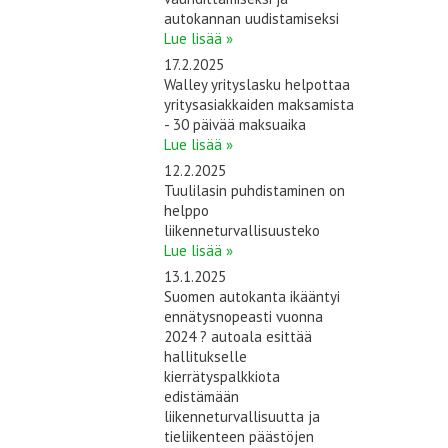
autokannan uudistamiseksi
Lue lisää »
17.2.2025
Walley yrityslasku helpottaa
yritysasiakkaiden maksamista
- 30 päivää maksuaika
Lue lisää »
12.2.2025
Tuulilasin puhdistaminen on
helppo
liikenneturvallisuusteko
Lue lisää »
13.1.2025
Suomen autokanta ikääntyi
ennätysnopeasti vuonna
2024 ? autoala esittää
hallitukselle
kierrätyspalkkiota
edistämään
liikenneturvallisuutta ja
tieliikenteen päästöjen