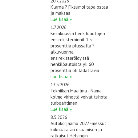
20.7.2026
Klarna ? Fiksumpi tapa ostaa
ja maksaa
Lue lisää »
1.7.2026
Kesäkuussa henkilöautojen
ensirekisteröinnit 1,5
prosenttia plussalla ?
alkuvuonna
ensirekisteröidyistä
henkilöautoista yli 60
prosenttia oli ladattavia
Lue lisää »
13.5.2026
Tekniikan Maailma - Nämä
kolme virhettä voivat tuhota
turboahtimen
Lue lisää »
8.5.2026
Autokorjaamo 2027 -messut
kokoaa alan osaamisen ja
ratkaisut Helsingin