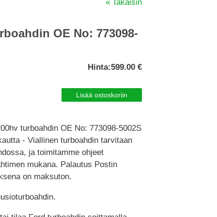
« Takaisin
turboahdin OE No: 773098-
Hinta:
599.00 €
 200hv turboahdin OE No: 773098-5002S
tta - Viallinen turboahdin tarvitaan
hdossa, ja toimitamme ohjeet
ahtimen mukana. Palautus Postin
uksena on maksuton.
usioturboahdin.