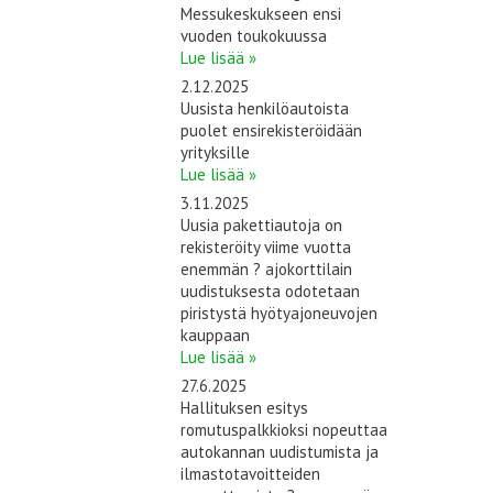
Messukeskukseen ensi
vuoden toukokuussa
Lue lisää »
2.12.2025
Uusista henkilöautoista
puolet ensirekisteröidään
yrityksille
Lue lisää »
3.11.2025
Uusia pakettiautoja on
rekisteröity viime vuotta
enemmän ? ajokorttilain
uudistuksesta odotetaan
piristystä hyötyajoneuvojen
kauppaan
Lue lisää »
27.6.2025
Hallituksen esitys
romutuspalkkioksi nopeuttaa
autokannan uudistumista ja
ilmastotavoitteiden