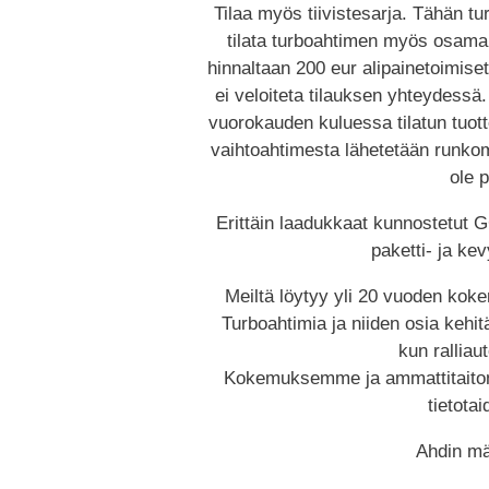
Tilaa myös tiivistesarja. Tähän t
tilata turboahtimen myös osama
hinnaltaan 200 eur alipainetoimis
ei veloiteta tilauksen yhteydessä.
vuorokauden kuluessa tilatun tuot
vaihtoahtimesta lähetetään runkom
ole p
Erittäin laadukkaat kunnostetut G
paketti- ja ke
Meiltä löytyy yli 20 vuoden kok
Turboahtimia ja niiden osia kehit
kun ralliaut
Kokemuksemme ja ammattitaitom
tietota
Ahdin mä