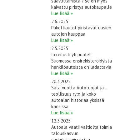
saavuttamista ? se on myös
kaivattu piristys autokaupalle
Lue lisää »
2.6.2025
Pakettiautot piristävät uusien
autojen kauppaa
Lue lisää »
2.5.2025
Jo reilusti yli puolet
Suomessa ensirekisteröidyistä
henkilöautoista on ladattavia
Lue lisää »
20.3.2025
Sata vuotta Autotuojat ja -
teollisuus ry:n ja koko
autoalan historiaa yksissä
kansissa
Lue lisää »
12.3.2025
Autoala vaatii valtiolta toimia
talouskasvun
vauhdittamiseksi ja