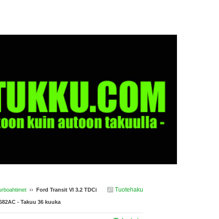
Tuotehaku
urboahtimet
››
Ford Transit VI 3.2 TDCi
682AC - Takuu 36 kuuka