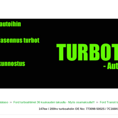
äätaso
››
Ford turboahtimet 36 kuukauden takuulla - Myös osamaksulla!!!
››
Ford Transit t
147kw / 200hv turboahdin OE No: 773098-5002S / 7C166K