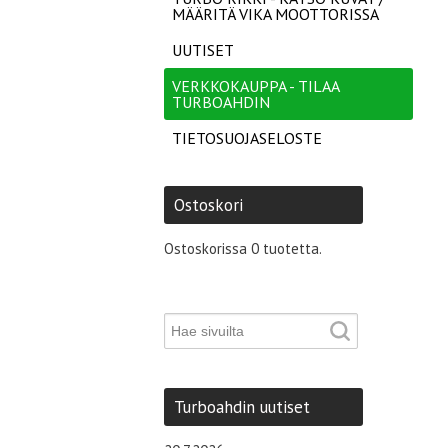
MÄÄRITÄ VIKA MOOTTORISSA
UUTISET
VERKKOKAUPPA - TILAA
TURBOAHDIN
TIETOSUOJASELOSTE
Ostoskori
Ostoskorissa 0 tuotetta.
Turboahdin uutiset