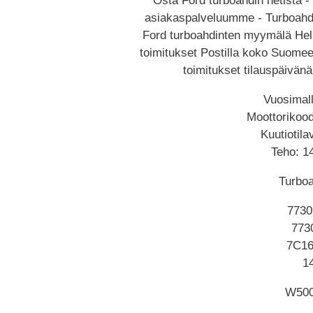
Osta Ford turboahdin netistä - 
asiakaspalveluumme - Turboahd
Ford turboahdinten myymälä Hels
toimitukset Postilla koko Suome
toimitukset tilauspäivänä
Vuosimall
Moottorikoo
Kuutiotil
Teho: 1
Turboa
7730
773
7C1
1
W500