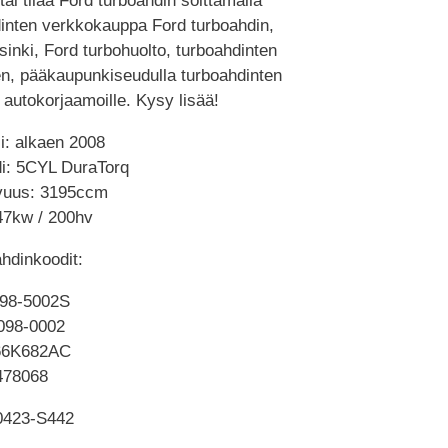
tai tilaa Ford turboahdin soittamalla
inten verkkokauppa Ford turboahdin,
inki, Ford turbohuolto, turboahdinten
en, pääkaupunkiseudulla turboahdinten
 autokorjaamoille. Kysy lisää!
i: alkaen 2008
di: 5CYL DuraTorq
avuus: 3195ccm
47kw / 200hv
hdinkoodit:
98-5002S
098-0002
66K682AC
478068
423-S442